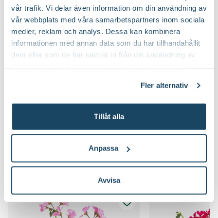
vår trafik. Vi delar även information om din användning av
vår webbplats med våra samarbetspartners inom sociala
medier, reklam och analys. Dessa kan kombinera
informationen med annan data som du har tillhandahållit
dem eller som de har samlat in från din användning av
deras tjänster. Läs mer om olika cookies genom att
klicka på länken 'Fler alternativ'."
Fler alternativ
Tillåt alla
I gynnsamt läge kan din Marcada-pelargon stortrivas. Bild:
Selecta.
Anpassa
Lyckas med dina pelargoner
Avvisa