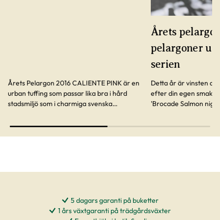
Årets pelargon
pelargoner ur
serien
Årets Pelargon 2016 CALIENTE PINK är en
Detta år är vinsten del
urban tuffing som passar lika bra i hård
efter din egen smak -
stadsmiljö som i charmiga svenska
'Brocade Salmon night
sommarhem. Vädertålig som få andra.
Cherry night'. Vilken bl
5 dagars garanti på buketter
1 års växtgaranti på trädgårdsväxter