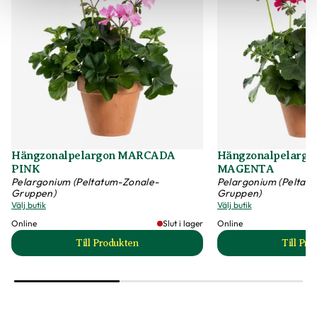
Hängzonalpelargon MARCADA
Hängzonalpelarg
PINK
MAGENTA
Pelargonium (Peltatum-Zonale-
Pelargonium (Peltat
Gruppen)
Gruppen)
Välj butik
Välj butik
Online
Slut i lager
Online
Till Produkten
Till Pr
till Hängzonalpelargon MARCADA PINK produk
t