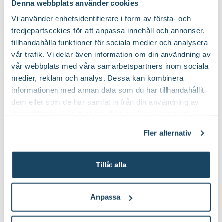
Denna webbplats använder cookies
Vi använder enhetsidentifierare i form av första- och
tredjepartscokies för att anpassa innehåll och annonser,
tillhandahålla funktioner för sociala medier och analysera
vår trafik. Vi delar även information om din användning av
vår webbplats med våra samarbetspartners inom sociala
medier, reklam och analys. Dessa kan kombinera
informationen med annan data som du har tillhandahållit
dem eller som de har samlat in från din användning av
deras tjänster. Läs mer om olika cookies genom att
klicka på länken 'Fler alternativ'."
Fler alternativ
Tillåt alla
Här kan du ladda ner en pdf med
Anpassa
skissen och växtlistan: