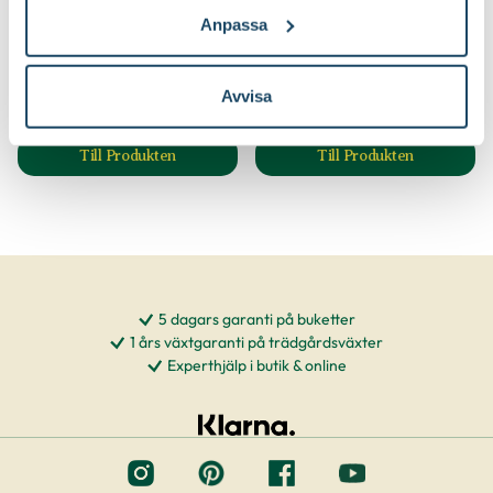
Krukväxtnäring för
Växtnäring
Anpassa
Blomstra
blommande växter
Finns i flera varianter
Blomsterlandet
59
59
90
90
Från
Avvisa
Välj butik
Välj butik
Online
I lager
Online
I lager
Till Produkten
Till Produkten
till Krukväxtnäring för blommande växter produktsid
till Växtnäring pro
5 dagars garanti på buketter
1 års växtgaranti på trädgårdsväxter
Experthjälp i butik & online