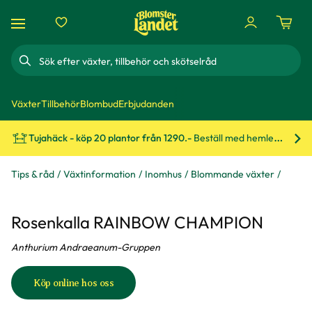
Sök
Växter
Tillbehör
Blombud
Erbjudanden
Tujahäck - köp 20 plantor från 1290.-
Beställ med hemleverans!
Bes
Tips & råd
Växtinformation
Inomhus
Blommande växter
Rosenkalla RAINBOW CHAMPION
Anthurium Andraeanum-Gruppen
Köp online hos oss