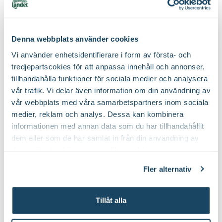
Blomjord
Näringspinnar för
Denna webbplats använder cookies
Blomsterlandet
blommande krukväxter
Finns i flera varianter
Blomsterlandet
Vi använder enhetsidentifierare i form av första- och
59
59
90
90
Från
tredjepartscokies för att anpassa innehåll och annonser,
Välj butik
Välj butik
tillhandahålla funktioner för sociala medier och analysera
Online
I lager
Online
I lager
vår trafik. Vi delar även information om din användning av
Till Produkten
Till Produkten
vår webbplats med våra samarbetspartners inom sociala
till Blomjord produktsida
till Näringspinnar
medier, reklam och analys. Dessa kan kombinera
informationen med annan data som du har tillhandahållit
2 för 99:-
dem eller som de har samlat in från din användning av
deras tjänster. Läs mer om olika cookies genom att
klicka på länken 'Fler alternativ'."
Fler alternativ
Tillåt alla