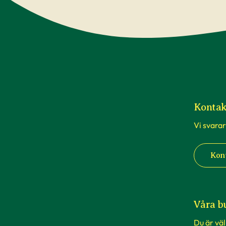
Kontak
Vi svarar
Kon
Våra b
Du är vä