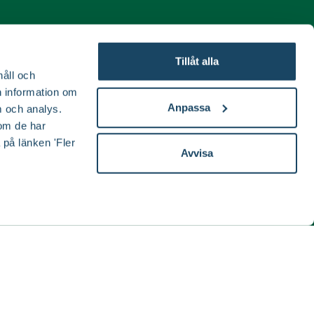
Tillåt alla
ida
håll och
en information om
Anpassa
 och analys.
om de har
 på länken 'Fler
Avvisa