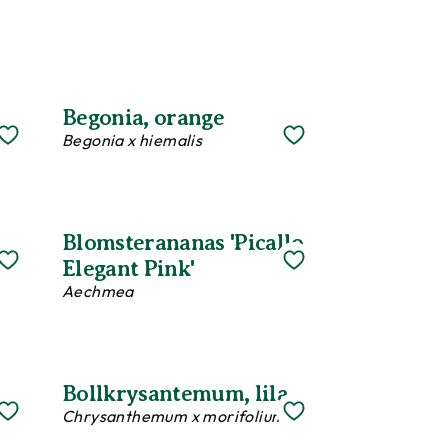
Begonia, orange
Begonia x hiemalis
Blomsterananas 'Picallo
Elegant Pink'
Aechmea
l
Bollkrysantemum, lila
Chrysanthemum x morifolium