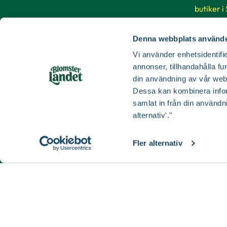
butiker i
till Luleå
Denna webbplats använde
Buti
Vi använder enhetsidentifie
annonser, tillhandahålla fu
din användning av vår web
Dessa kan kombinera infor
samlat in från din användn
alternativ'."
Fler alternativ