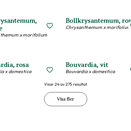
rysantemum,
Bollkrysantemum, ro
Chrysanthemum x morifolium
e
themum x morifolium
rdia, rosa
Bouvardia, vit
ia x domestica
Bouvardia x domestica
Visar 24 av 275 resultat
Visa fler