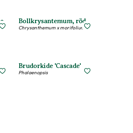
sa
Bollkrysantemum, röd
Chrysanthemum x morifolium
Brudorkide 'Cascade'
Phalaenopsis