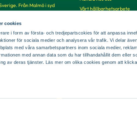
 Sverige. Från Malmö i syd
Vårt hållbarhetsarbete
 i norr.
Jobba på Blomsterlandet
r cookies
Så handlar du på vår hems
ker & öppettider
rare i form av första- och tredjepartscokies för att anpassa inne
SKUD
nktioner för sociala medier och analysera vår trafik. Vi delar äv
bplats med våra samarbetspartners inom sociala medier, reklam
mationen med annan data som du har tillhandahållit dem eller s
Cookie-inställningar
ing av deras tjänster. Läs mer om olika cookies genom att klicka
© Copyright Blomsterlandet 2025
Cookies
Integritetspolicy
Dataskydd
Tillgänglighet