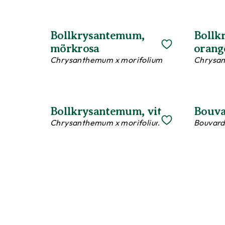
Bollkrysantemum,
Bollk
mörkrosa
orang
Chrysanthemum x morifolium
Chrysan
Bollkrysantemum, vit
Bouva
Chrysanthemum x morifolium
Bouvard