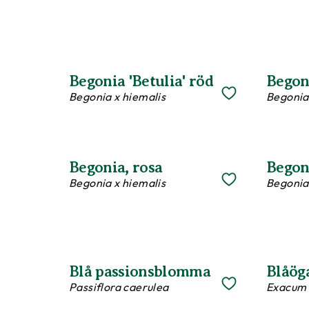
Begonia 'Betulia' röd
Begoni
Begonia x hiemalis
Begonia
Begonia, rosa
Begoni
Begonia x hiemalis
Begonia
Blå passionsblomma
Blåöga
Passiflora caerulea
Exacum 