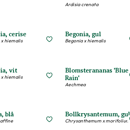
Ardisia crenata
a, cerise
Begonia, gul
 x hiemalis
Begonia x hiemalis
a, vit
Blomsterananas 'Blue
 x hiemalis
Rain'
Aechmea
, blå
Bollkrysantemum, gu
affine
Chrysanthemum x morifolium