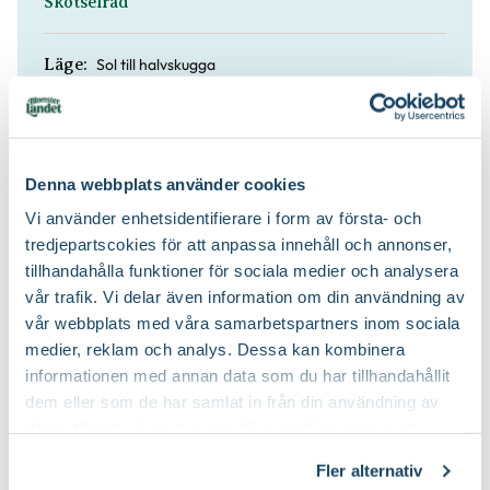
Skötselråd
Sol till halvskugga
Läge:
Behöver regelbunden vattning
Vatten:
Denna webbplats använder cookies
Benmjöl
Näring:
Vi använder enhetsidentifierare i form av första- och
tredjepartscokies för att anpassa innehåll och annonser,
Blomjord
Jordprodukter:
tillhandahålla funktioner för sociala medier och analysera
vår trafik. Vi delar även information om din användning av
vår webbplats med våra samarbetspartners inom sociala
medier, reklam och analys. Dessa kan kombinera
informationen med annan data som du har tillhandahållit
dem eller som de har samlat in från din användning av
deras tjänster. Läs mer om olika cookies genom att
klicka på länken 'Fler alternativ'."
Fler alternativ