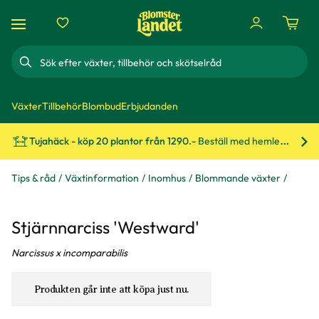
Sök
Växter
Tillbehör
Blombud
Erbjudanden
Tujahäck - köp 20 plantor från 1290.-
Beställ med hemleverans!
Bes
Tips & råd
Växtinformation
Inomhus
Blommande växter
Stjärnnarciss 'Westward'
Narcissus x incomparabilis
Produkten går inte att köpa just nu.