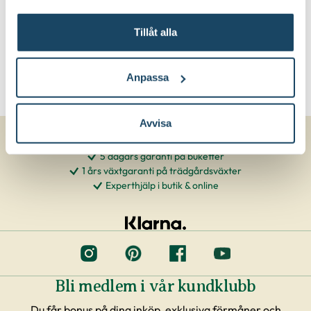
Tillåt alla
Anpassa
Avvisa
5 dagars garanti på buketter
1 års växtgaranti på trädgårdsväxter
Experthjälp i butik & online
Bli medlem i vår kundklubb
Du får bonus på dina inköp, exklusiva förmåner och