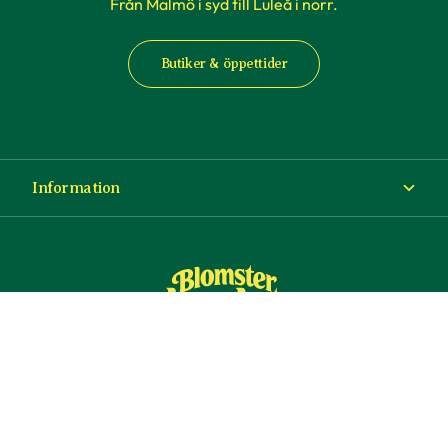
Från Malmö i syd till Luleå i norr.
Butiker & öppettider
Information
Om Blomsterlandet
Köp- och leveransvillkor
Ångra ditt köp
© Copyright Blomsterlandet 2025
Företag
Cookies
Integritetspolicy
Dataskydd
Tillgänglighet
Presentkort