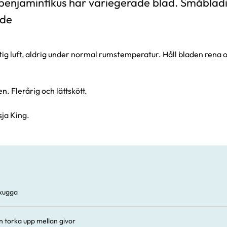
benjaminfikus har variegerade blad. Småblad
de
ktig luft, aldrig under normal rumstemperatur. Håll bladen rena
. Flerårig och lättskött.
ja King.
vskugga
n torka upp mellan givor