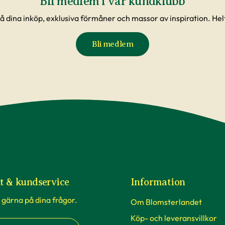
Bli medlem i vår kundklubb
å dina inköp, exklusiva förmåner och massor av inspiration. Helt
Bli medlem
t & kundservice
Information
 gärna på dina frågor.
Om Blomsterlandet
Köp- och leveransvillkor