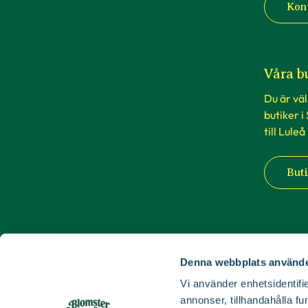
Kon
Våra b
Du är vä
butiker i
till Luleå
Buti
Denna webbplats använde
Vi använder enhetsidentifie
annonser, tillhandahålla fu