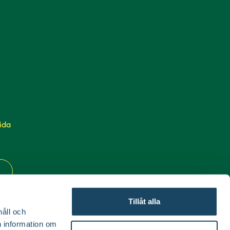
ida
Tillåt alla
håll och
en information om