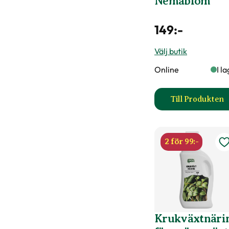
Nemablom
149
:-
Välj butik
Online
I l
Till Produkten
till Ne
2 för 99:-
Krukväxtnäri