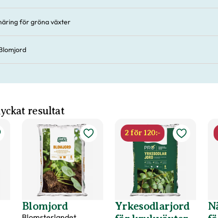
äring för gröna växter
Blomjord
 lyckat resultat
2 för 120:-
Blomjord
Yrkesodlarjord
N
Blomsterlandet