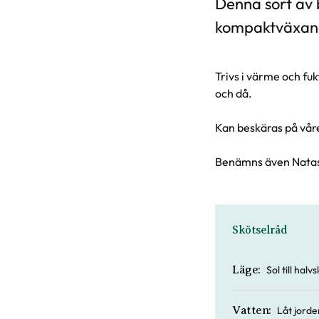
Denna sort av 
kompaktväxan
Trivs i värme och fu
och då.
Kan beskäras på våren
Benämns även Natas
Skötselråd
Sol till hal
Läge:
Låt jorde
Vatten: