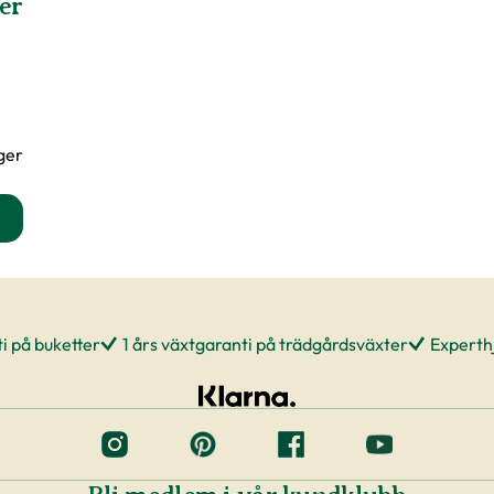
er
ager
kväxtnäring för gröna växter produktsida
i på buketter
1 års växtgaranti på trädgårdsväxter
Experthj