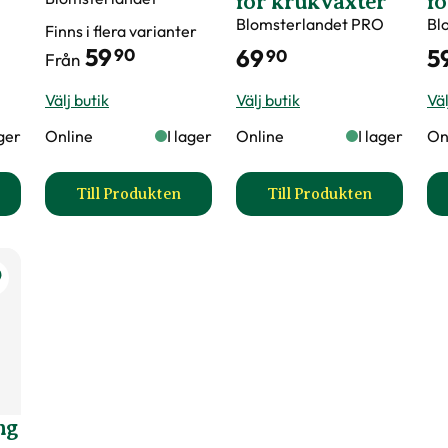
för krukväxter
fö
Blomsterlandet PRO
Bl
Finns i flera varianter
59
69
5
90
90
Från
Välj butik
Välj butik
Väl
ager
Online
I lager
Online
I lager
On
Till Produkten
Till Produkten
matoder Nemablom produktsida
till Blomjord produktsida
till Yrkesodlarjo
ng