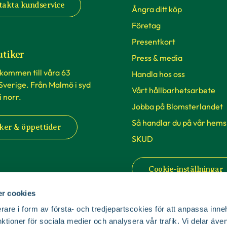
takta kundservice
Ångra ditt köp
Företag
Presentkort
utiker
Press & media
lkommen till våra 63
Handla hos oss
 Sverige. Från Malmö i syd
Vårt hållbarhetsarbete
 i norr.
Jobba på Blomsterlandet
Så handlar du på vår hems
ker & öppettider
SKUD
Cookie-inställningar
r cookies
rare i form av första- och tredjepartscokies för att anpassa inne
nktioner för sociala medier och analysera vår trafik. Vi delar äv