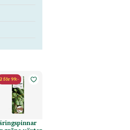
2 för 99:-
äringspinnar