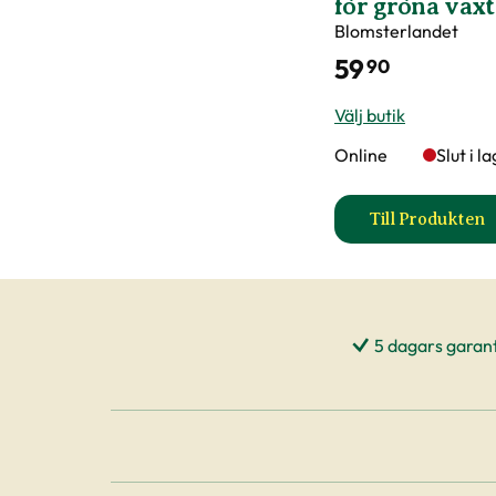
för gröna växt
Blomsterlandet
59
90
Välj butik
Online
Slut i l
Till Produkten
till Kru
5 dagars garant