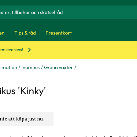
en
Tips & råd
Presentkort
hemleverans!
ormation
Inomhus
Gröna växter
kus 'Kinky'
nte att köpa just nu.