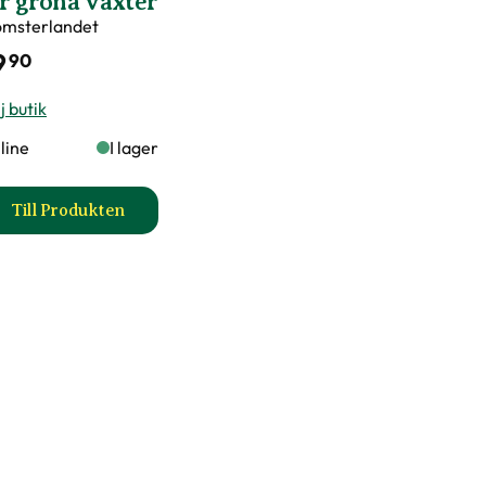
r gröna växter
omsterlandet
9
90
j butik
line
I lager
Till Produkten
rd för krukväxter produktsida
till Näringspinnar för gröna växter produktsida