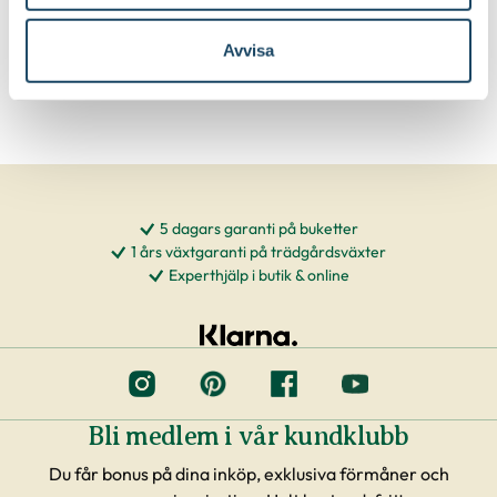
Välj butik
Välj butik
Online
I lager
Online
Slut i lager
Avvisa
Till Produkten
Till Produkten
till Yrkesodlarjord för krukväxter produktsida
till Krukväxtnärin
5 dagars garanti på buketter
1 års växtgaranti på trädgårdsväxter
Experthjälp i butik & online
Bli medlem i vår kundklubb
Du får bonus på dina inköp, exklusiva förmåner och