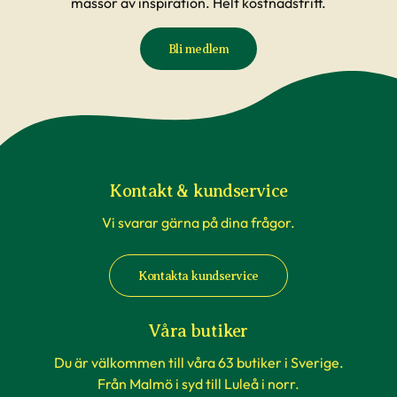
massor av inspiration. Helt kostnadsfritt.
Bli medlem
Kontakt & kundservice
Vi svarar gärna på dina frågor.
Kontakta kundservice
Våra butiker
Du är välkommen till våra 63 butiker i Sverige.
Från Malmö i syd till Luleå i norr.