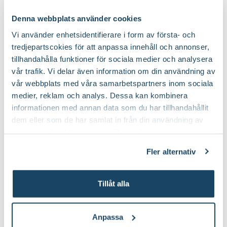
Blomsterlandet
Finns i flera varianter
Denna webbplats använder cookies
59
149
:-
90
Från
Välj butik
Välj butik
Vi använder enhetsidentifierare i form av första- och
Online
I lager
Online
I lager
tredjepartscokies för att anpassa innehåll och annonser,
tillhandahålla funktioner för sociala medier och analysera
Till Produkten
Till Produkten
till Nematoder Nemablom produktsida
till Blomjord produ
vår trafik. Vi delar även information om din användning av
vår webbplats med våra samarbetspartners inom sociala
2 för 120:-
2 för 99:-
medier, reklam och analys. Dessa kan kombinera
informationen med annan data som du har tillhandahållit
dem eller som de har samlat in från din användning av
deras tjänster. Läs mer om olika cookies genom att
klicka på länken 'Fler alternativ'."
Fler alternativ
Tillåt alla
Yrkesodlarjord för
Krukväxtnäring för gröna
krukväxter
växter
Blomsterlandet PRO
Blomsterlandet
69
59
90
90
Anpassa