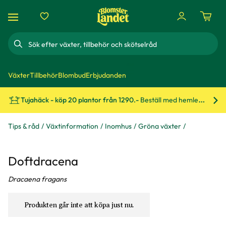
Sök
Växter
Tillbehör
Blombud
Erbjudanden
Tujahäck - köp 20 plantor från 1290.-
Beställ med hemleverans!
Bes
Tips & råd
Växtinformation
Inomhus
Gröna växter
Doftdracena
Dracaena fragans
Produkten går inte att köpa just nu.