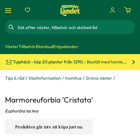
Sök
Växter
Tillbehör
Blombud
Erbjudanden
Tujahäck - köp 20 plantor från 1290.-
Beställ med hemleverans!
Bes
Tips & råd
Växtinformation
Inomhus
Gröna växter
Marmoreuforbia 'Cristata'
Euphorbia lactea
Produkten går inte att köpa just nu.