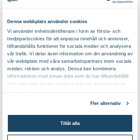
Nematoder Nemablom
Blomjord
Blomsterlandet
Denna webbplats använder cookies
Finns i flera varianter
Vi använder enhetsidentifierare i form av första- och
59
149
:-
90
Från
tredjepartscokies för att anpassa innehåll och annonser,
Välj butik
Välj butik
tillhandahålla funktioner för sociala medier och analysera
Online
I lager
Online
I lager
vår trafik. Vi delar även information om din användning av
Till Produkten
Till Produkten
till Nematoder Nemablom produktsida
till Blomjord produ
vår webbplats med våra samarbetspartners inom sociala
medier, reklam och analys. Dessa kan kombinera
informationen med annan data som du har tillhandahållit
2 för 120:-
2 för 99:-
dem eller som de har samlat in från din användning av
deras tjänster. Läs mer om olika cookies genom att
klicka på länken 'Fler alternativ'."
Fler alternativ
Tillåt alla
Yrkesodlarjord för
Krukväxtnäring för gröna