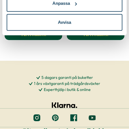
krukväxter
växter
Anpassa
Blomsterlandet PRO
Blomsterlandet
69
59
90
90
Välj butik
Välj butik
Avvisa
Online
I lager
Online
Slut i lager
Till Produkten
Till Produkten
till Yrkesodlarjord för krukväxter produktsida
till Krukväxtnärin
5 dagars garanti på buketter
1 års växtgaranti på trädgårdsväxter
Experthjälp i butik & online