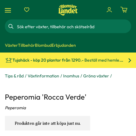
Sök
Växter
Tillbehör
Blombud
Erbjudanden
Tujahäck - köp 20 plantor från 1290.-
Beställ med hemleverans!
Bes
Tips & råd
Växtinformation
Inomhus
Gröna växter
Peperomia 'Rocca Verde'
Peperomia
Produkten går inte att köpa just nu.