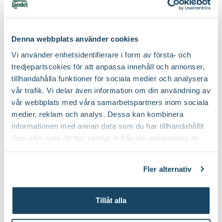
Nematoder Nemablom
Blomjord
Denna webbplats använder cookies
Blomsterlandet
Finns i flera varianter
Vi använder enhetsidentifierare i form av första- och
59
149
:-
90
Från
tredjepartscokies för att anpassa innehåll och annonser,
Välj butik
Välj butik
tillhandahålla funktioner för sociala medier och analysera
Online
I lager
Online
I lager
vår trafik. Vi delar även information om din användning av
Till Produkten
Till Produkten
vår webbplats med våra samarbetspartners inom sociala
till Nematoder Nemablom produktsida
till Blomjord produ
medier, reklam och analys. Dessa kan kombinera
informationen med annan data som du har tillhandahållit
2 för 120:-
2 för 99:-
dem eller som de har samlat in från din användning av
deras tjänster. Läs mer om olika cookies genom att
klicka på länken 'Fler alternativ'."
Fler alternativ
Tillåt alla