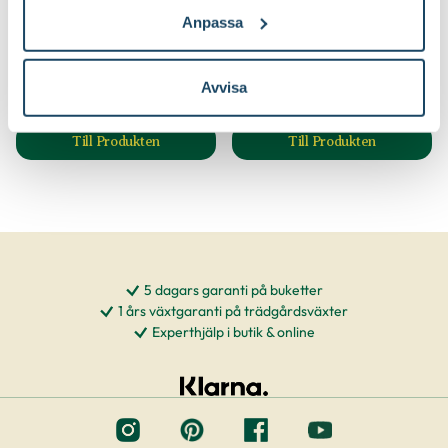
Yrkesodlarjord för
Krukväxtnäring för gröna
Anpassa
krukväxter
växter
Blomsterlandet PRO
Blomsterlandet
69
59
90
90
Avvisa
Välj butik
Välj butik
Online
I lager
Online
Slut i lager
Till Produkten
Till Produkten
till Yrkesodlarjord för krukväxter produktsida
till Krukväxtnärin
5 dagars garanti på buketter
1 års växtgaranti på trädgårdsväxter
Experthjälp i butik & online