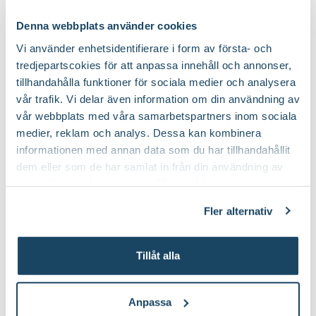
Blomsterlandet
Finns i flera varianter
Denna webbplats använder cookies
59
149
:-
90
Från
Välj butik
Välj butik
Vi använder enhetsidentifierare i form av första- och
Online
I lager
Online
I lager
tredjepartscokies för att anpassa innehåll och annonser,
tillhandahålla funktioner för sociala medier och analysera
Till Produkten
Till Produkten
till Nematoder Nemablom produktsida
till Blomjord produ
vår trafik. Vi delar även information om din användning av
vår webbplats med våra samarbetspartners inom sociala
2 för 120:-
2 för 99:-
medier, reklam och analys. Dessa kan kombinera
informationen med annan data som du har tillhandahållit
dem eller som de har samlat in från din användning av
deras tjänster. Läs mer om olika cookies genom att
klicka på länken 'Fler alternativ'."
Fler alternativ
Tillåt alla
Yrkesodlarjord för
Krukväxtnäring för gröna
krukväxter
växter
Blomsterlandet PRO
Blomsterlandet
69
59
90
90
Anpassa