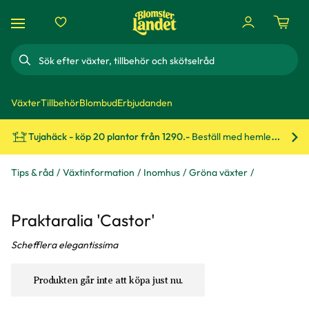
Sök
Växter
Tillbehör
Blombud
Erbjudanden
Tujahäck - köp 20 plantor från 1290.-
Beställ med hemleverans!
Bes
Tips & råd
Växtinformation
Inomhus
Gröna växter
Praktaralia 'Castor'
Schefflera elegantissima
Produkten går inte att köpa just nu.