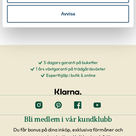
Välj butik
Välj butik
Online
I lager
Online
Slut i lager
Avvisa
Till Produkten
Till Produkten
till Yrkesodlarjord för krukväxter produktsida
till Krukväxtnärin
5 dagars garanti på buketter
1 års växtgaranti på trädgårdsväxter
Experthjälp i butik & online
Bli medlem i vår kundklubb
Du får bonus på dina inköp, exklusiva förmåner och