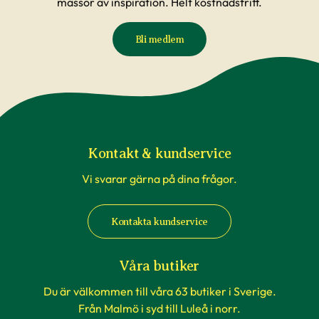
massor av inspiration. Helt kostnadsfritt.
Bli medlem
Kontakt & kundservice
Vi svarar gärna på dina frågor.
Kontakta kundservice
Våra butiker
Du är välkommen till våra 63 butiker i Sverige.
Från Malmö i syd till Luleå i norr.