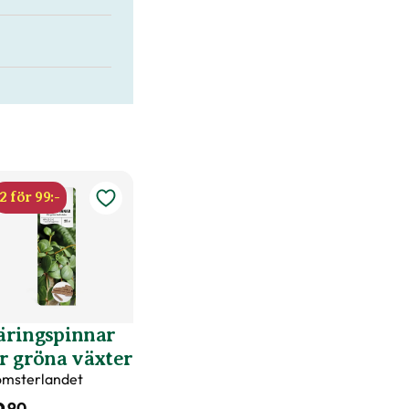
2 för 99:-
äringspinnar
r gröna växter
omsterlandet
90