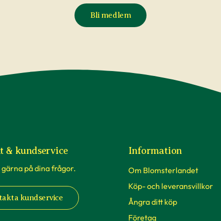
Bli medlem
t & kundservice
Information
 gärna på dina frågor.
Om Blomsterlandet
Köp- och leveransvillkor
takta kundservice
Ångra ditt köp
Företag