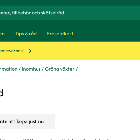
en
Tips & råd
Presentkort
hemleverans!
ormation
Inomhus
Gröna växter
d
nte att köpa just nu.