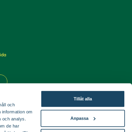
ida
Tillåt alla
håll och
en information om
Anpassa
 och analys.
om de har