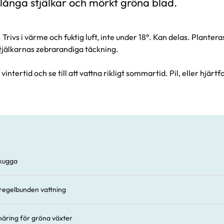
långa stjälkar och mörkt gröna blad.
r. Trivs i värme och fuktig luft, inte under 18°. Kan delas. Planter
 stjälkarnas zebrarandiga täckning.
g vintertid och se till att vattna rikligt sommartid. Pil, eller hjär
vskugga
regelbunden vattning
äring för gröna växter