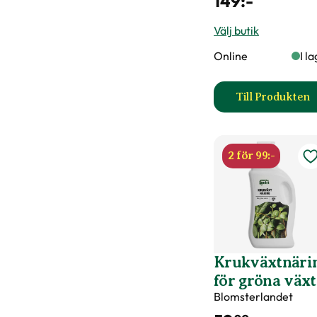
149
:-
Välj butik
Online
I l
Till Produkten
till Ne
2 för 99:-
Krukväxtnäri
för gröna växt
Blomsterlandet