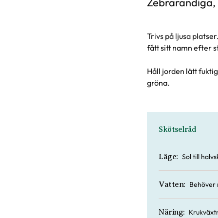
Zebrarandiga, 
Trivs på ljusa platse
fått sitt namn efter
Håll jorden lätt fukti
gröna.
Skötselråd
Sol till hal
Läge:
Behöver 
Vatten:
Krukväxtn
Näring: