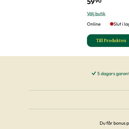
59
90
Välj butik
Online
Slut i l
Till Produkten
till Kru
5 dagars garant
Du får bonus p