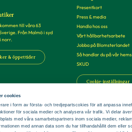
Presentkort
utiker
Press & media
lkommen till våra 63
Handla hos oss
 Sverige. Från Malmö i syd
Vårt hållbarhetsarbete
 i norr.
Jobba på Blomsterlandet
Så handlar du på vår hems
ker & öppettider
SKUD
Cookie-inställningar
r cookies
rare i form av första- och tredjepartscokies för att anpassa inne
nktioner för sociala medier och analysera vår trafik. Vi delar äv
bplats med våra samarbetspartners inom sociala medier, reklam
mationen med annan data som du har tillhandahållit dem eller s
© Copyright Blomsterlandet 2025