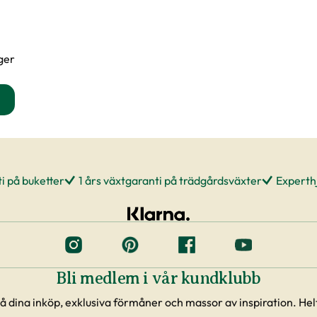
ager
kväxtnäring för gröna växter produktsida
i på buketter
1 års växtgaranti på trädgårdsväxter
Experthj
Bli medlem i vår kundklubb
å dina inköp, exklusiva förmåner och massor av inspiration. Helt