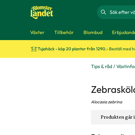
Sök
Växter
Tillbehör
Blombud
Erbjudand
Tujahäck - köp 20 plantor från 1290.-
Beställ med 
Tips & råd
Växtinf
Zebrasköl
Alocasia zebrina
Produkten går i