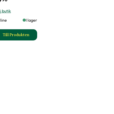
9
j butik
line
I lager
Till Produkten
rd för krukväxter produktsida
till Näringspinnar för gröna växter produktsida