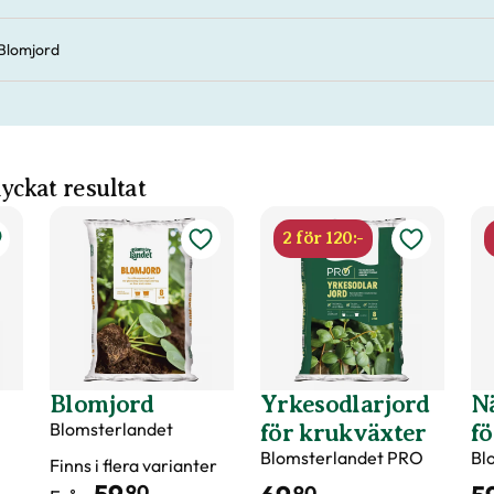
Blomjord
 lyckat resultat
2 för 120:-
Blomjord
Yrkesodlarjord
N
Blomsterlandet
för krukväxter
fö
Blomsterlandet PRO
Bl
Finns i flera varianter
90
90