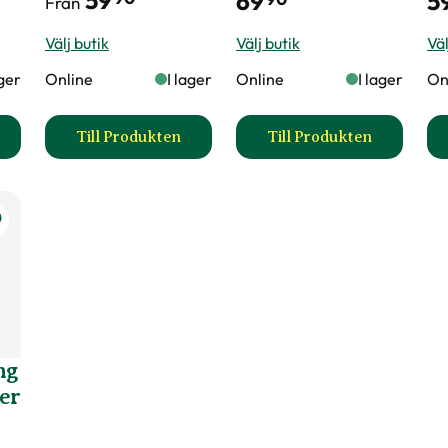
59
69
5
Från
Välj butik
Välj butik
Väl
ager
Online
I lager
Online
I lager
On
Till Produkten
Till Produkten
matoder Nemablom produktsida
till Blomjord produktsida
till Yrkesodlarjo
ng
er