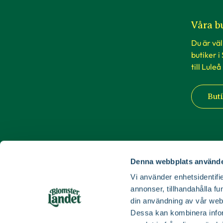
Våra b
Du är vä
butiker i
till Luleå
Buti
Denna webbplats använde
Vi använder enhetsidentifie
annonser, tillhandahålla fu
din användning av vår web
Dessa kan kombinera infor