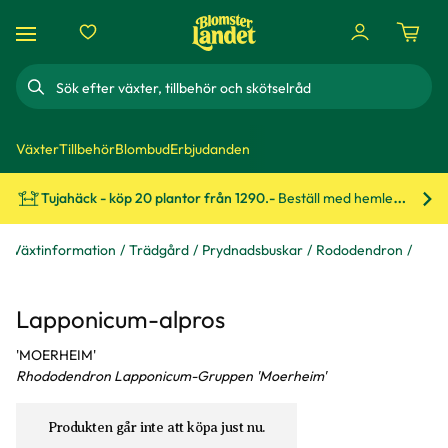
Sök
Växter
Tillbehör
Blombud
Erbjudanden
Tujahäck - köp 20 plantor från 1290.-
Beställ med hemleverans!
Bes
Växtinformation
Trädgård
Prydnadsbuskar
Rododendron
Lapponicum-alpros
'MOERHEIM'
Rhododendron Lapponicum-Gruppen 'Moerheim'
Produkten går inte att köpa just nu.