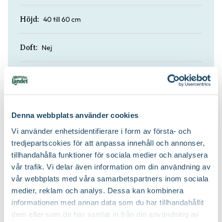
40 till 60 cm
Höjd:
Nej
Doft:
Ja
Vintergrön:
Rododendronjord och blåbärsjord
Jordprodukter:
Denna webbplats använder cookies
Vi använder enhetsidentifierare i form av första- och
Lågt och kompakt och rundat
Växtsätt:
tredjepartscokies för att anpassa innehåll och annonser,
tillhandahålla funktioner för sociala medier och analysera
Efter blomning och juli-september (jas-
Beskärningstid:
vår trafik. Vi delar även information om din användning av
perioden)
vår webbplats med våra samarbetspartners inom sociala
medier, reklam och analys. Dessa kan kombinera
Beskärning är inte nödvändig
Beskärningssätt:
informationen med annan data som du har tillhandahållit
dem eller som de har samlat in från din användning av