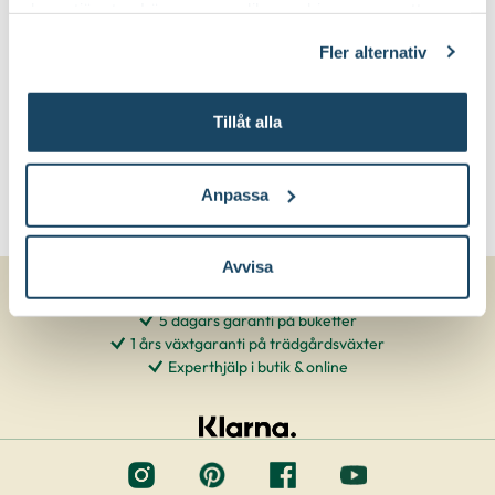
deras tjänster. Läs mer om olika cookies genom att
klicka på länken 'Fler alternativ'."
Fler alternativ
Tillåt alla
Anpassa
Avvisa
5 dagars garanti på buketter
1 års växtgaranti på trädgårdsväxter
Experthjälp i butik & online