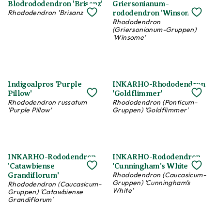
Blodrododendron 'Brisanz'
Griersonianum-
Rhododendron 'Brisanz'
rododendron 'Winsome'
Rhododendron
(Griersonianum-Gruppen)
'Winsome'
Indigoalpros 'Purple
INKARHO-Rhododendron
Pillow'
'Goldflimmer'
Rhododendron russatum
Rhododendron (Ponticum-
'Purple Pillow'
Gruppen) 'Goldflimmer'
INKARHO-Rododendron
INKARHO-Rododendron
'Catawbiense
'Cunningham's White'
Rhododendron (Caucasicum-
Grandiflorum'
Gruppen) 'Cunningham's
Rhododendron (Caucasicum-
White'
Gruppen) 'Catawbiense
Grandiflorum'