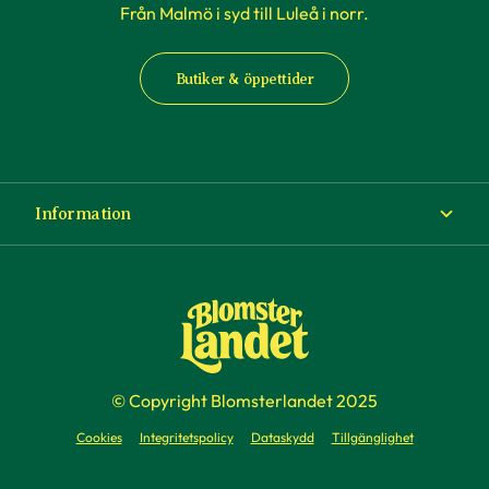
Från Malmö i syd till Luleå i norr.
Butiker & öppettider
Information
Om Blomsterlandet
Köp- och leveransvillkor
Ångra ditt köp
© Copyright Blomsterlandet 2025
Företag
Cookies
Integritetspolicy
Dataskydd
Tillgänglighet
Presentkort