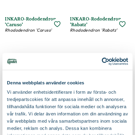
INKARO-Rododendron
INKARO-Rododendron
'Caruso'
'Rabatz'
Rhododendron 'Caruso'
Rhododendron 'Rabatz'
INKARO-Rododendron
Japansk azalea Finns i
KABARETT
flera sorter
Rhododendron KABARETT
Rhododendron Japanska
Azalea-Gruppen Finns i flera
sorter
Denna webbplats använder cookies
Vi använder enhetsidentifierare i form av första- och
tredjepartscokies för att anpassa innehåll och annonser,
tillhandahålla funktioner för sociala medier och analysera
Japanska rododendron
Lapponicum-alpros
vår trafik. Vi delar även information om din användning av
Finns i flera sorter
'Azurika'
Rhododendron
Rhododendron Lapponicum-
vår webbplats med våra samarbetspartners inom sociala
Yakushimanum-Gruppen
Gruppen 'Azurika'
medier, reklam och analys. Dessa kan kombinera
Finns i flera sorter