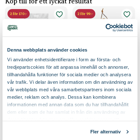
Köp till för ett lyckat resultat
2 för 170:-
2 för 99:-
Denna webbplats använder cookies
Vi använder enhetsidentifierare i form av första- och
tredjepartscokies för att anpassa innehåll och annonser,
Hasselfors P-
Bred planteringsspade
tillhandahålla funktioner för sociala medier och analysera
Blomsterlandet
Jord/Planteringsjord
vår trafik. Vi delar även information om din användning av
Hasselfors Garden
89
59
90
90
vår webbplats med våra samarbetspartners inom sociala
medier, reklam och analys. Dessa kan kombinera
Välj butik
Välj butik
informationen med annan data som du har tillhandahållit
Online
I lager
Online
Slut i lager
dem eller som de har samlat in från din användning av
Till Produkten
Till Produkten
till Hasselfors P-Jord/Planteringsjord produktsida
till Bred planteri
deras tjänster. Läs mer om olika cookies genom att
klicka på länken 'Fler alternativ'."
Fler alternativ
3 för 99:-