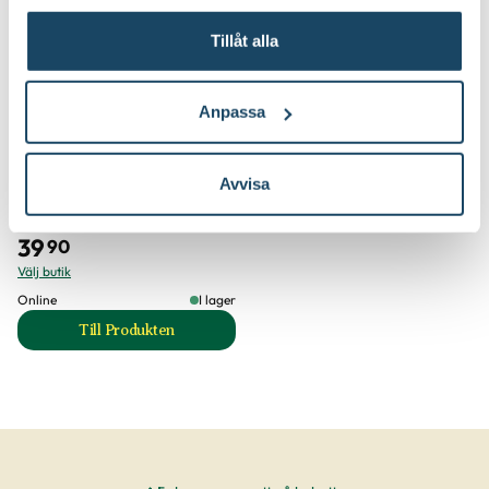
Tillåt alla
Anpassa
Trädgårdshandske Greppa
Avvisa
Blomsterlandet
Finns i flera varianter
39
90
Välj butik
Online
I lager
Till Produkten
till Trädgårdshandske Greppa produktsida