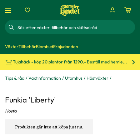
Sök
Växter
Tillbehör
Blombud
Erbjudanden
Tujahäck - köp 20 plantor från 1290.-
Beställ med hemleverans!
Bes
Tips & råd
Växtinformation
Utomhus
Höstväxter
Funkia 'Liberty'
Hosta
Produkten går inte att köpa just nu.