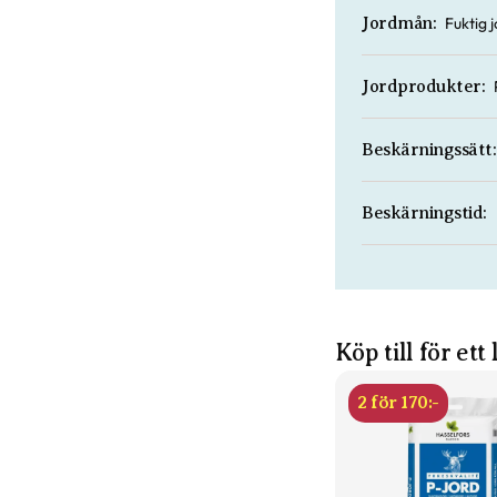
Fuktig 
Jordmån:
Jordprodukter:
Beskärningssätt:
Beskärningstid:
Köp till för ett
2 för 170:-