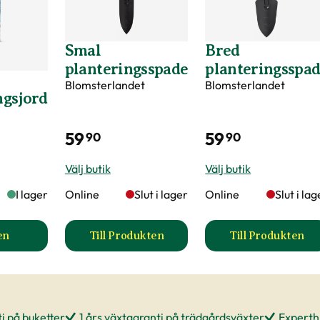
Smal
Bred
planteringsspade
planteringsspa
Blomsterlandet
Blomsterlandet
ngsjord
59
59
90
90
Välj butik
Välj butik
I lager
Online
Slut i lager
Online
Slut i lag
en
Till Produkten
Till Produkten
Hasselfors P-Jord/Planteringsjord produktsida
till Smal planteringsspade produktsid
till Bred 
i på buketter
1 års växtgaranti på trädgårdsväxter
Experthj