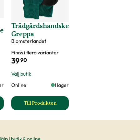
Trädgårdshandske
de
Greppa
Blomsterlandet
Finns i flera varianter
39
90
Välj butik
er
Online
I lager
Till Produkten
a
planteringsspade produktsida
till Trädgårdshandske Greppa produktsida
älp i butik & online