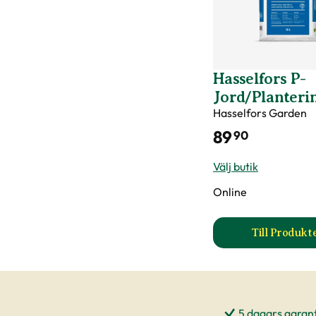
Hasselfors P-
Jord/Planteri
Hasselfors Garden
89
90
Välj butik
Online
Till Produkt
till 
5 dagars garant