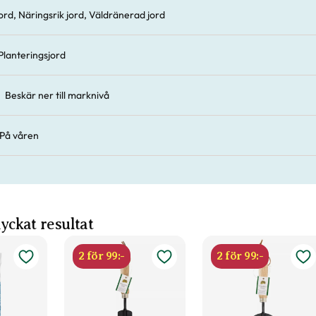
jord, Näringsrik jord, Väldränerad jord
Planteringsjord
Beskär ner till marknivå
På våren
 lyckat resultat
2 för 99:-
2 för 99:-