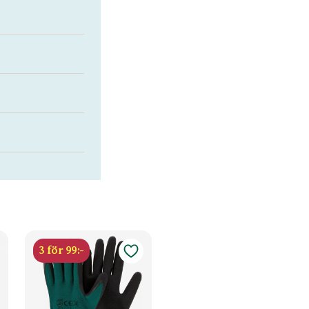
3 för 99:-