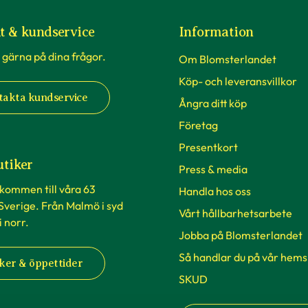
t & kundservice
Information
 gärna på dina frågor.
Om Blomsterlandet
Köp- och leveransvillkor
takta kundservice
Ångra ditt köp
Företag
Presentkort
utiker
Press & media
lkommen till våra 63
Handla hos oss
 Sverige. Från Malmö i syd
Vårt hållbarhetsarbete
 i norr.
Jobba på Blomsterlandet
Så handlar du på vår hems
ker & öppettider
SKUD