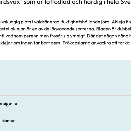
rdsväxt som är lättodlad och härdig i hela Sve
halvskuggig plats i väldränerad, fuktighetshållande jord. Akleja f
astellaklejan är en av de lägväxande sorterna. Bladen är dubbel
kortlivad som perenn men frösår sig ymnigt. Där det någon gång h
" aklejor om ingen tar bort dem. Frökapslarna är vackra att torka.
A
rmåga:
8 plantor