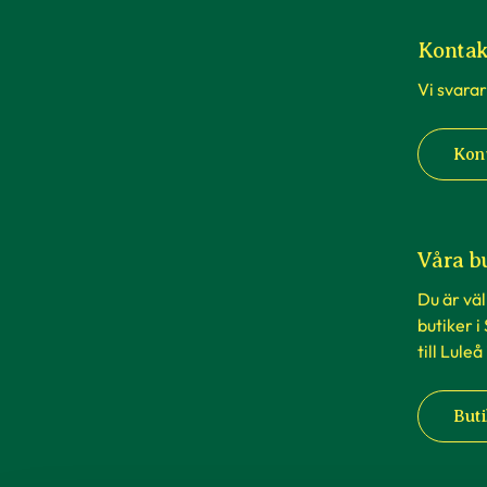
Kontak
Vi svarar
Kon
Våra b
Du är vä
butiker i
till Luleå
Buti