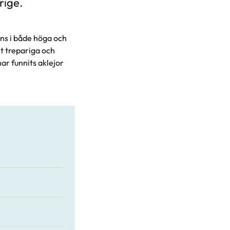
rige.
inns i både höga och
t trepariga och
ar funnits aklejor