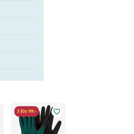
3 för 99:-