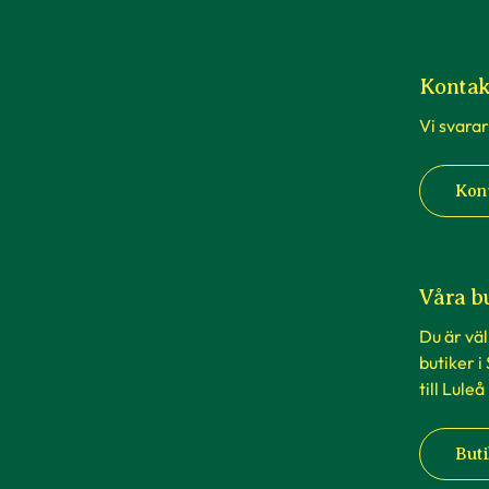
Kontak
Vi svarar
Kon
Våra b
Du är vä
butiker i
till Luleå
Buti