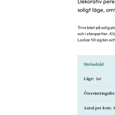
Dekorativ pere
soligt läge, omt
Trivs bäst på solig p
och i stenpartier. K
Lockar till sig bin och
Skötselråd
Sol
Läge:
Övervintringsfö
Antal per kvm: