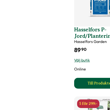
Hasselfors P-
Jord/Planteri
Hasselfors Garden
89
90
Välj butik
Online
Till Produkt
till 
5 för 299:-