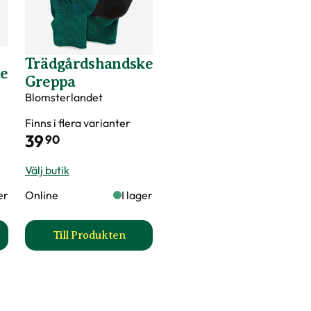
Trädgårdshandske
de
Greppa
Blomsterlandet
Finns i flera varianter
39
90
Välj butik
er
Online
I lager
Till Produkten
a
planteringsspade produktsida
till Trädgårdshandske Greppa produktsida