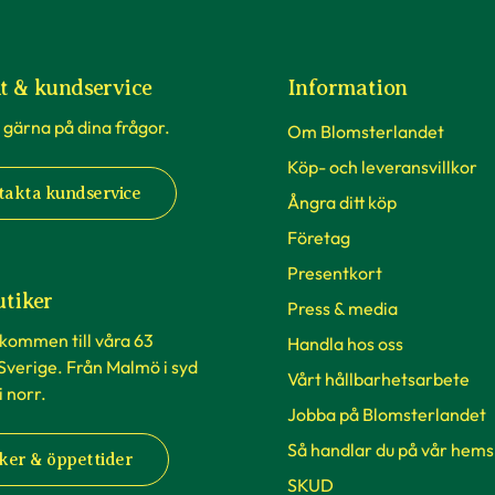
t & kundservice
Information
 gärna på dina frågor.
Om Blomsterlandet
Köp- och leveransvillkor
takta kundservice
Ångra ditt köp
Företag
Presentkort
utiker
Press & media
lkommen till våra 63
Handla hos oss
 Sverige. Från Malmö i syd
Vårt hållbarhetsarbete
 i norr.
Jobba på Blomsterlandet
Så handlar du på vår hems
ker & öppettider
SKUD