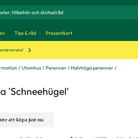
en
Tips & råd
Presentkort
hemleverans!
ormation
Utomhus
Perenner
Halvhöga perenner
ia 'Schneehügel'
nte att köpa just nu.