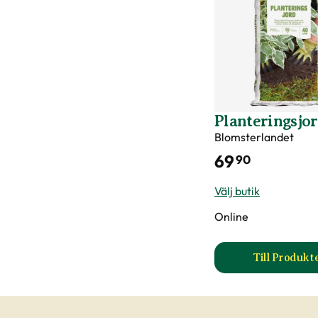
Planteringsjo
Blomsterlandet
69
90
Välj butik
Online
Till Produkt
till 