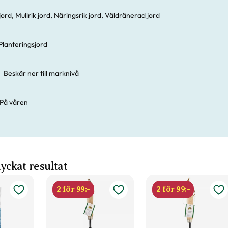
 jord, Mullrik jord, Näringsrik jord, Väldränerad jord
Planteringsjord
Beskär ner till marknivå
På våren
 lyckat resultat
2 för 99:-
2 för 99:-