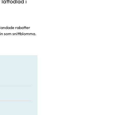
lättodlad i
 blandade rabatter
Fin som snittblomma.