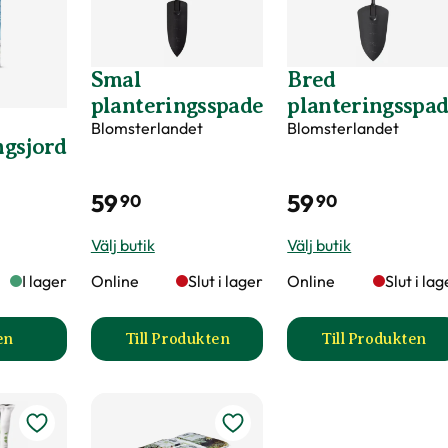
Smal
Bred
planteringsspade
planteringsspa
Blomsterlandet
Blomsterlandet
ngsjord
59
59
90
90
Välj butik
Välj butik
I lager
Online
Slut i lager
Online
Slut i lag
en
Till Produkten
Till Produkten
Hasselfors P-Jord/Planteringsjord produktsida
till Smal planteringsspade produktsid
till Bred 