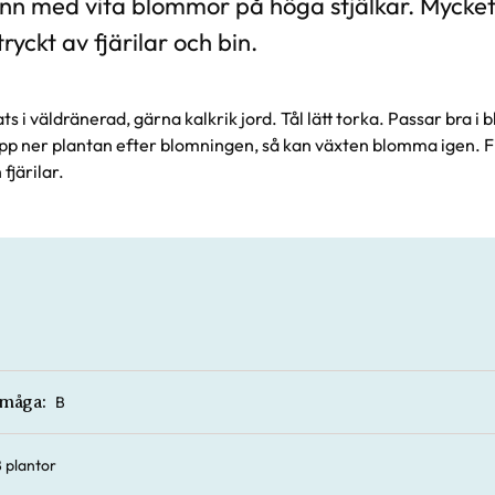
nn med vita blommor på höga stjälkar. Mycket 
ryckt av fjärilar och bin.
lats i väldränerad, gärna kalkrik jord. Tål lätt torka. Passar bra i
lipp ner plantan efter blomningen, så kan växten blomma igen. 
 fjärilar.
B
rmåga:
8 plantor