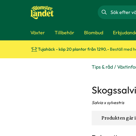
Sök
Växter
Tillbehör
Blombud
Erbjudand
Tujahäck - köp 20 plantor från 1290.-
Beställ med 
Tips & råd
Växtinf
Skogssalv
Salvia x sylvestris
Produkten går i