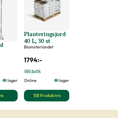
Planteringsjord
40 L, 30 st
rd
Blomsterlandet
1794
:-
Välj butik
I lager
Online
I lager
en
Till Produkten
Planteringsjord produktsida
till Planteringsjord 40 L, 30 st produk