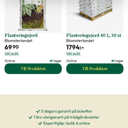
Planteringsjord
Planteringsjord 40 L, 30 st
Blomsterlandet
Blomsterlandet
69
1794
:-
90
Välj butik
Välj butik
Online
I lager
Online
I lager
Till Produkten
Till Produkten
till Planteringsjord produktsida
till Planteringsjord
5 dagars garanti på buketter
1 års växtgaranti på trädgårdsväxter
Experthjälp i butik & online