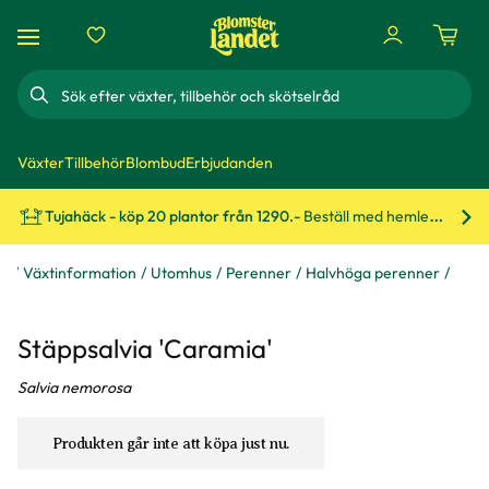
Sök
Växter
Tillbehör
Blombud
Erbjudanden
Tujahäck - köp 20 plantor från 1290.-
Beställ med hemleverans!
Bes
åd
Växtinformation
Utomhus
Perenner
Halvhöga perenner
Stäppsalvia 'Caramia'
Salvia nemorosa
Produkten går inte att köpa just nu.