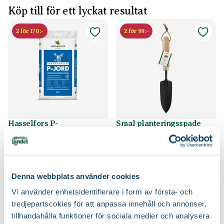
Köp till för ett lyckat resultat
2 för 170:-
2 för 99:-
Hasselfors P-
Smal planteringsspade
Blomsterlandet
Jord/Planteringsjord
Hasselfors Garden
89
59
90
90
Välj butik
Välj butik
Denna webbplats använder cookies
Online
I lager
Online
Slut i lager
Vi använder enhetsidentifierare i form av första- och
Till Produkten
Till Produkten
till Hasselfors P-Jord/Planteringsjord produktsida
till Smal planteri
tredjepartscokies för att anpassa innehåll och annonser,
tillhandahålla funktioner för sociala medier och analysera