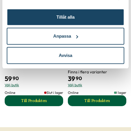
2 för 99:-
3 för 99:-
Tillåt alla
Anpassa
Avvisa
Bred planteringsspade
Trädgårdshandske Greppa
Blomsterlandet
Blomsterlandet
Finns i flera varianter
59
39
90
90
Välj butik
Välj butik
Online
Slut i lager
Online
I lager
Till Produkten
Till Produkten
till Bred planteringsspade produktsida
till Trädgårdshan