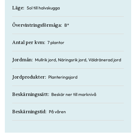
Sol till halvskugga
Läge:
B*
Övervintringsförmåga:
7 plantor
Antal per kvm:
Mullrik jord, Näringsrik jord, Väldränerad jord
Jordmån:
Planteringsjord
Jordprodukter:
Beskär ner till marknivå
Beskärningssätt:
På våren
Beskärningstid: