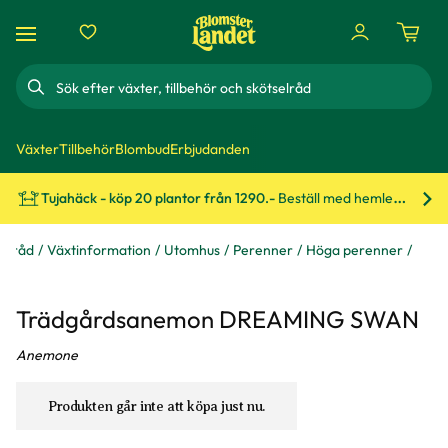
Sök
Växter
Tillbehör
Blombud
Erbjudanden
Tujahäck - köp 20 plantor från 1290.-
Beställ med hemleverans!
Bes
 & råd
Växtinformation
Utomhus
Perenner
Höga perenner
Trädgårdsanemon DREAMING SWAN
Anemone
Produkten går inte att köpa just nu.