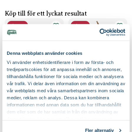
Köp till för ett lyckat resultat
2 för 170:-
2 för 99:-
Denna webbplats använder cookies
Vi använder enhetsidentifierare i form av första- och
tredjepartscokies för att anpassa innehåll och annonser,
tillhandahålla funktioner för sociala medier och analysera
Hasselfors P-
Smal planteringsspade
vår trafik. Vi delar även information om din användning av
Blomsterlandet
Jord/Planteringsjord
vår webbplats med våra samarbetspartners inom sociala
Hasselfors Garden
89
59
90
90
medier, reklam och analys. Dessa kan kombinera
Välj butik
Välj butik
informationen med annan data som du har tillhandahållit
dem eller som de har samlat in från din användning av
Online
I lager
Online
Slut i lager
deras tjänster. Läs mer om olika cookies genom att
Till Produkten
Till Produkten
till Hasselfors P-Jord/Planteringsjord produktsida
till Smal planteri
klicka på länken 'Fler alternativ'."
Fler alternativ