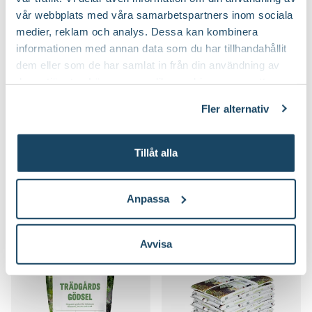
vår webbplats med våra samarbetspartners inom sociala
medier, reklam och analys. Dessa kan kombinera
informationen med annan data som du har tillhandahållit
dem eller som de har samlat in från din användning av
deras tjänster. Läs mer om olika cookies genom att
klicka på länken 'Fler alternativ'."
Fler alternativ
Bred planteringsspade
Trädgårdshandske Greppa
Blomsterlandet
Blomsterlandet
Finns i flera varianter
59
39
Tillåt alla
90
90
Välj butik
Välj butik
Online
Slut i lager
Online
I lager
Anpassa
Till Produkten
Till Produkten
till Bred planteringsspade produktsida
till Trädgårdshan
Avvisa