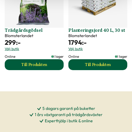
Trädgårdsgödsel
Planteringsjord 40 L, 30 st
Blomsterlandet
Blomsterlandet
299
:-
1794
:-
Välj butik
Välj butik
Online
I lager
Online
I lager
Till Produkten
Till Produkten
till Trädgårdsgödsel produktsida
till Planteringsjord
5 dagars garanti på buketter
1 års växtgaranti på trädgårdsväxter
Experthjälp i butik & online