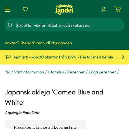
Sök
Växter
Tillbehör
Blombud
Erbjudanden
Tujahäck - köp 20 plantor från 1290.-
Beställ med hemleverans!
Bes
 & råd
Växtinformation
Utomhus
Perenner
Låga perenner
Japansk akleja 'Cameo Blue and
White'
Aquilegia flabellata
Produkten går inte att köpa just nu.