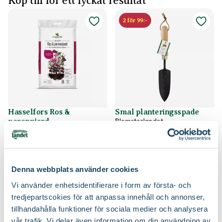
Köp till för ett lyckat resultat
2 för 99:-
Hasselfors Ros &
Smal planteringsspade
Blomsterlandet
perennjord
Hasselfors Garden
79
59
90
90
Välj butik
Välj butik
Online
Slut i lager
Online
Slut i lager
Denna webbplats använder cookies
Till Produkten
Till Produkten
till Hasselfors Ros & perennjord produktsida
till Smal planteri
Vi använder enhetsidentifierare i form av första- och
tredjepartscokies för att anpassa innehåll och annonser,
tillhandahålla funktioner för sociala medier och analysera
2 för 99:-
3 för 99:-
vår trafik. Vi delar även information om din användning av