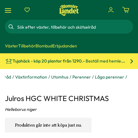
Sök
Växter
Tillbehör
Blombud
Erbjudanden
Tujahäck - köp 20 plantor från 1290.-
Beställ med hemleverans!
Bes
 & råd
Växtinformation
Utomhus
Perenner
Låga perenner
Julros HGC WHITE CHRISTMAS
Helleborus niger
Produkten går inte att köpa just nu.