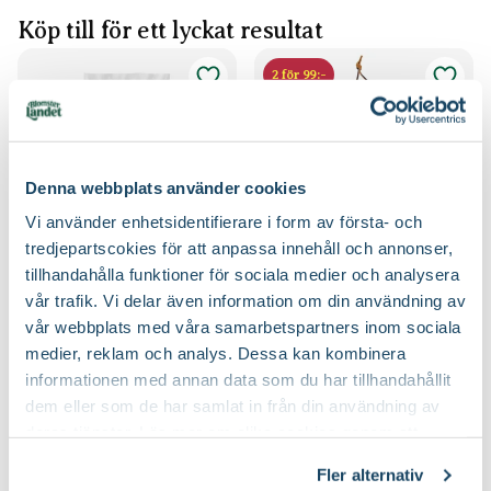
Köp till för ett lyckat resultat
2 för 99:-
Denna webbplats använder cookies
Vi använder enhetsidentifierare i form av första- och
tredjepartscokies för att anpassa innehåll och annonser,
tillhandahålla funktioner för sociala medier och analysera
Hasselfors Ros &
Bred planteringsspade
Blomsterlandet
perennjord
vår trafik. Vi delar även information om din användning av
Hasselfors Garden
vår webbplats med våra samarbetspartners inom sociala
79
59
90
90
medier, reklam och analys. Dessa kan kombinera
Välj butik
Välj butik
informationen med annan data som du har tillhandahållit
Online
Slut i lager
Online
Slut i lager
dem eller som de har samlat in från din användning av
Till Produkten
Till Produkten
deras tjänster. Läs mer om olika cookies genom att
till Hasselfors Ros & perennjord produktsida
till Bred planteri
klicka på länken 'Fler alternativ'."
Fler alternativ