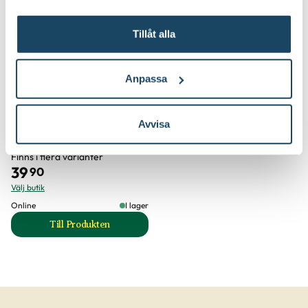
3 för 99:-
Tillåt alla
Anpassa
Avvisa
Trädgårdshandske Greppa
Blomsterlandet
Finns i flera varianter
39
90
Välj butik
Online
I lager
Till Produkten
till Trädgårdshandske Greppa produktsida