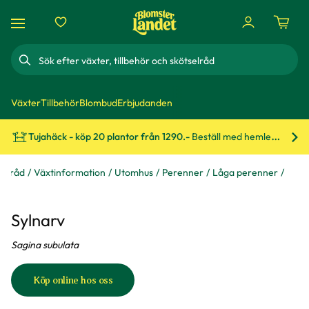
Sök
Växter
Tillbehör
Blombud
Erbjudanden
Tujahäck - köp 20 plantor från 1290.-
Beställ med hemleverans!
Bes
 & råd
Växtinformation
Utomhus
Perenner
Låga perenner
Sylnarv
Sagina subulata
Köp online hos oss