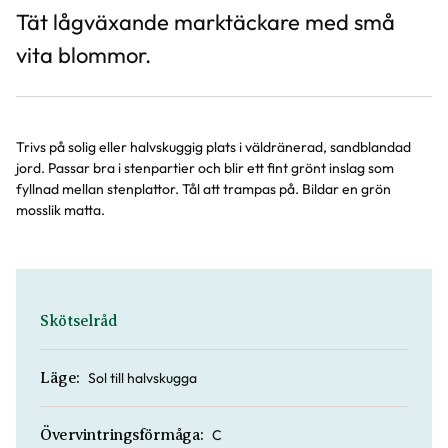
Tät lågväxande marktäckare med små
vita blommor.
Trivs på solig eller halvskuggig plats i väldränerad, sandblandad
jord. Passar bra i stenpartier och blir ett fint grönt inslag som
fyllnad mellan stenplattor. Tål att trampas på. Bildar en grön
mosslik matta.
Skötselråd
Sol till halvskugga
Läge:
C
Övervintringsförmåga: