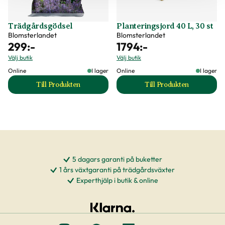
Trädgårdsgödsel
Planteringsjord 40 L, 30 st
Blomsterlandet
Blomsterlandet
299
:-
1794
:-
Välj butik
Välj butik
Online
I lager
Online
I lager
Till Produkten
Till Produkten
till Trädgårdsgödsel produktsida
till Planteringsjord
5 dagars garanti på buketter
1 års växtgaranti på trädgårdsväxter
Experthjälp i butik & online