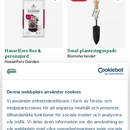
Hasselfors Ros &
Smal planteringsspade
Blomsterlandet
perennjord
Hasselfors Garden
79
59
90
90
Välj butik
Välj butik
Online
Slut i lager
Online
Slut i lager
Till Produkten
Till Produkten
Denna webbplats använder cookies
till Hasselfors Ros & perennjord produktsida
till Smal planteri
Vi använder enhetsidentifierare i form av första- och
tredjepartscokies för att anpassa innehåll och annonser,
2 för 99:-
3 för 99:-
tillhandahålla funktioner för sociala medier och analysera
vår trafik. Vi delar även information om din användning av
vår webbplats med våra samarbetspartners inom sociala