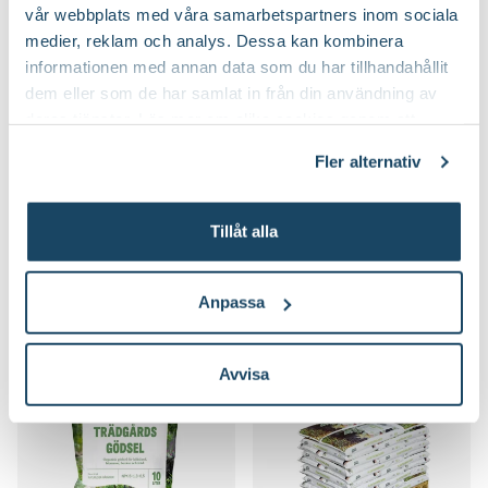
vår webbplats med våra samarbetspartners inom sociala
medier, reklam och analys. Dessa kan kombinera
informationen med annan data som du har tillhandahållit
dem eller som de har samlat in från din användning av
deras tjänster. Läs mer om olika cookies genom att
klicka på länken 'Fler alternativ'."
Fler alternativ
Bred planteringsspade
Trädgårdshandske Greppa
Blomsterlandet
Blomsterlandet
Finns i flera varianter
59
39
90
90
Tillåt alla
Välj butik
Välj butik
Online
Slut i lager
Online
I lager
Anpassa
Till Produkten
Till Produkten
till Bred planteringsspade produktsida
till Trädgårdshan
Avvisa