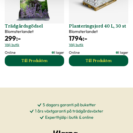
Trädgårdsgödsel
Planteringsjord 40 L, 30 st
Blomsterlandet
Blomsterlandet
299
:-
1794
:-
Välj butik
Välj butik
Online
I lager
Online
I lager
Till Produkten
Till Produkten
till Trädgårdsgödsel produktsida
till Planteringsjord
5 dagars garanti på buketter
1 års växtgaranti på trädgårdsväxter
Experthjälp i butik & online