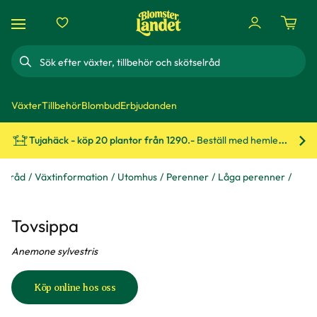
Sök
Växter
Tillbehör
Blombud
Erbjudanden
Tujahäck - köp 20 plantor från 1290.-
Beställ med hemleverans!
Bes
 & råd
Växtinformation
Utomhus
Perenner
Låga perenner
Tovsippa
Anemone sylvestris
Köp online hos oss