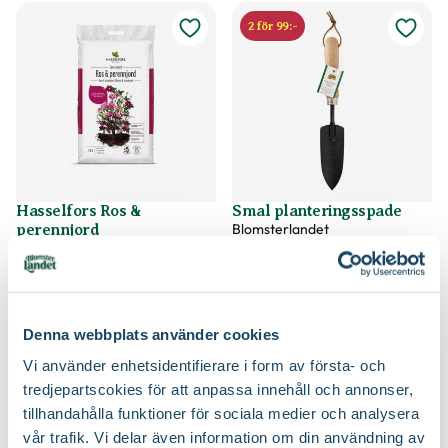
2 för 99:-
Hasselfors Ros &
Smal planteringsspade
Blomsterlandet
perennjord
Hasselfors Garden
79
59
90
90
Välj butik
Välj butik
Online
Slut i lager
Online
Slut i lager
Denna webbplats använder cookies
Till Produkten
Till Produkten
till Hasselfors Ros & perennjord produktsida
till Smal planteri
Vi använder enhetsidentifierare i form av första- och
tredjepartscokies för att anpassa innehåll och annonser,
tillhandahålla funktioner för sociala medier och analysera
2 för 99:-
3 för 99:-
vår trafik. Vi delar även information om din användning av