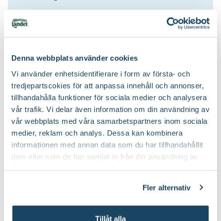
Kemiskt sur jord, Mullrik jord, Näringsrik jord,
Jordmån:
Väldränerad jord
Denna webbplats använder cookies
Blåbärsjord, Rododendronjord
Jordprodukter:
Vi använder enhetsidentifierare i form av första- och
tredjepartscokies för att anpassa innehåll och annonser,
Beskärning är inte nödvändig
Beskärningssätt:
tillhandahålla funktioner för sociala medier och analysera
vår trafik. Vi delar även information om din användning av
vår webbplats med våra samarbetspartners inom sociala
medier, reklam och analys. Dessa kan kombinera
informationen med annan data som du har tillhandahållit
Köp till för ett lyckat resultat
dem eller som de har samlat in från din användning av
deras tjänster. Läs mer om olika cookies genom att
3 för 99:-
klicka på länken 'Fler alternativ'."
Fler alternativ
Tillåt alla