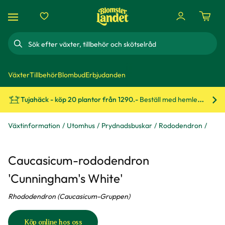
Sök
Växter
Tillbehör
Blombud
Erbjudanden
Tujahäck - köp 20 plantor från 1290.-
Beställ med hemleverans!
Bes
d
Växtinformation
Utomhus
Prydnadsbuskar
Rododendron
Caucasicum-rododendron
'Cunningham's White'
Rhododendron (Caucasicum-Gruppen)
Köp online hos oss