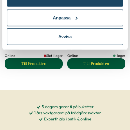
Anpassa
Hasselfors
Trädgårdshandske Greppa
Blomsterlandet
Rhododendronjord
Hasselfors Garden
Finns i flera varianter
Avvisa
79
39
90
90
Välj butik
Välj butik
Online
Slut i lager
Online
I lager
Till Produkten
Till Produkten
till Hasselfors Rhododendronjord produktsida
till Trädgårdshan
5 dagars garanti på buketter
1 års växtgaranti på trädgårdsväxter
Experthjälp i butik & online