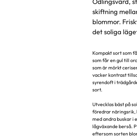
Odlingsvärd, s
skiftning mell
blommor. Friskt
det soliga läge
Kompakt sort som får 
som får en gul till 
som är mörkt cerise
vacker kontrast till
syrendoft i trädgård
sort.
Utvecklas bäst på so
föredrar näringsrik, 
med andra buskar i e
lågväxande berså. P
eftersom sorten blo