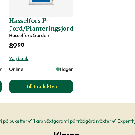
Hasselfors P-
Jord/Planteringsjord
Hasselfors Garden
89
90
Välj butik
er
Online
I lager
Till Produkten
ör Felco 4 produktsida
till Hasselfors P-Jord/Planteringsjord prod
i på buketter
1 års växtgaranti på trädgårdsväxter
Experthj