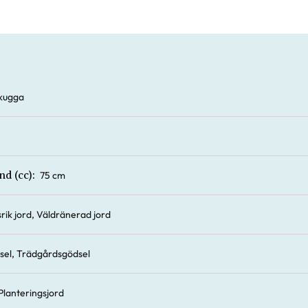
vskugga
75 cm
nd (cc):
rik jord, Väldränerad jord
sel, Trädgårdsgödsel
Planteringsjord