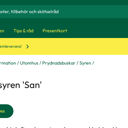
en
Tips & råd
Presentkort
hemleverans!
ormation
Utomhus
Prydnadsbuskar
Syren
syren 'San'
oss