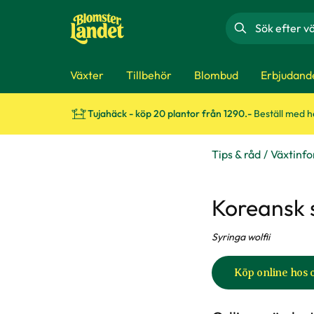
Sök
Växter
Tillbehör
Blombud
Erbjudand
Tujahäck - köp 20 plantor från 1290.-
Beställ med 
Tips & råd
Växtinf
Koreansk 
Syringa wolfii
Köp online hos 