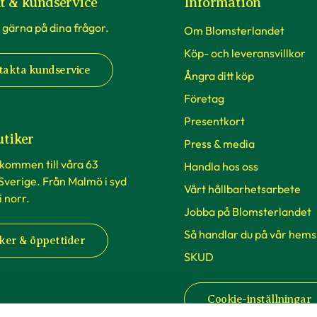
t & kundservice
Information
 gärna på dina frågor.
Om Blomsterlandet
Köp- och leveransvillkor
takta kundservice
Ångra ditt köp
Företag
Presentkort
utiker
Press & media
lkommen till våra 63
Handla hos oss
 Sverige. Från Malmö i syd
Vårt hållbarhetsarbete
 i norr.
Jobba på Blomsterlandet
Så handlar du på vår hems
ker & öppettider
SKUD
Cookie-inställningar