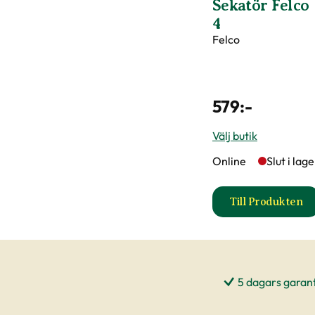
Sekatör Felco
4
Felco
579
:-
Välj butik
Online
Slut i lag
Till Produkten
till Sekat
5 dagars garant