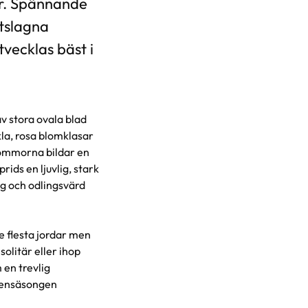
ar. Spännande
utslagna
tvecklas bäst i
av stora ovala blad
kla, rosa blomklasar
lommorna bildar en
ids en ljuvlig, stark
ig och odlingsvärd
e flesta jordar men
solitär eller ihop
 en trevlig
yrensäsongen