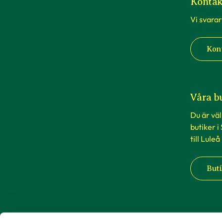
Kontak
Vi svarar
Kon
Våra b
Du är vä
butiker i
till Luleå
Buti