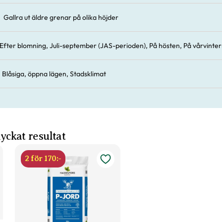
Gallra ut äldre grenar på olika höjder
Efter blomning, Juli-september (JAS-perioden), På hösten, På vårvinte
Blåsiga, öppna lägen, Stadsklimat
 lyckat resultat
2 för 170:-