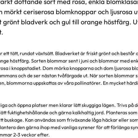
tarkt doftande sort med rosa, enkla blomklas
an mörkt ceriserosa blomknoppar och ljusrosa 
 grönt bladverk och gul till orange höstfärg. U
t.
ett tätt, rundat växtsätt. Bladverket är friskt grönt och består 
orange höstfärg. Sorten blommar sent i juni och blommar med en
rosa i knoppstadiet. Dom mörka knopparna och dom ljusrosa b
sammans och de ser nästan tvåfärgade ut. När sorten blommar spr
en, blommorna uppskattas av våra pollinatörer. En mycket härd
liga och öppna platser men klarar lätt skuggiga lägen. Trivs på d
lätt fuktighetshållande och gärna kalkhaltig jord. Planteras som 
tt buskage. Kan användas som friväxande låga häckar eller som
lantera den gärna ihop med vanliga syrener för att förlänga s
mmar 2-3 veckor efter.