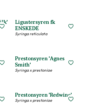
ilk'
Ligustersyren fk
ENSKEDE
Syringa reticulata
Prestonsyren 'Agnes
Smith'
Syringa x prestoniae
Prestonsyren 'Redwine'
Syringa x prestoniae