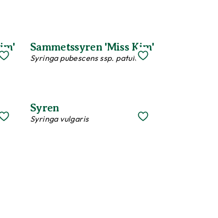
im'
Sammetssyren 'Miss Kim'
Syringa pubescens ssp. patula
Syren
Syringa vulgaris