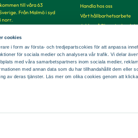
lkommen till våra 63
Handla hos oss
 Sverige. Från Malmö i syd
Vårt hållbarhetsarbete
 i norr.
Jobba på Blomsterlandet
Så handlar du på vår hems
r cookies
ker & öppettider
SKUD
rare i form av första- och tredjepartscokies för att anpassa inne
nktioner för sociala medier och analysera vår trafik. Vi delar äv
bplats med våra samarbetspartners inom sociala medier, reklam
Cookie-inställningar
mationen med annan data som du har tillhandahållit dem eller s
ing av deras tjänster. Läs mer om olika cookies genom att klicka
© Copyright Blomsterlandet 2025
Cookies
Integritetspolicy
Dataskydd
Tillgänglighet