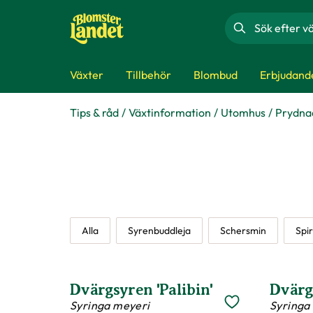
Sök
Växter
Tillbehör
Blombud
Erbjudand
Tips & råd
Växtinformation
Utomhus
Prydna
Alla
Syrenbuddleja
Schersmin
Spi
Dvärgsyren 'Palibin'
Dvärgs
Syringa meyeri
Syringa