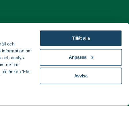
ida
Tillåt alla
håll och
en information om
Anpassa
 och analys.
om de har
 på länken 'Fler
Avvisa