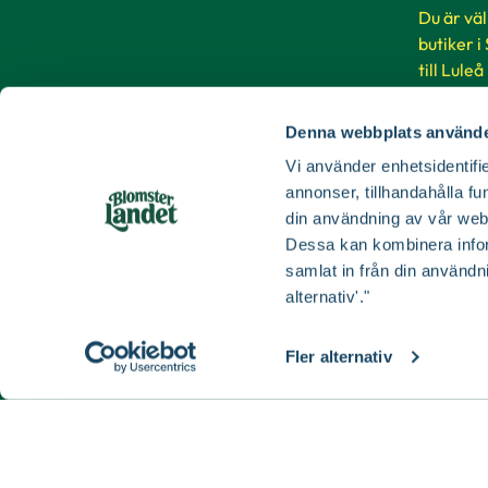
Du är vä
butiker i
till Luleå
Denna webbplats använde
Buti
Vi använder enhetsidentifie
annonser, tillhandahålla fu
din användning av vår web
Dessa kan kombinera infor
samlat in från din användn
alternativ'."
Fler alternativ