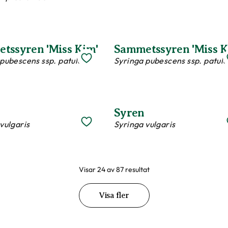
tssyren 'Miss Kim'
Sammetssyren 'Miss K
pubescens ssp. patula
Syringa pubescens ssp. patula
Syren
vulgaris
Syringa vulgaris
Visar 24 av 87 resultat
Visa fler