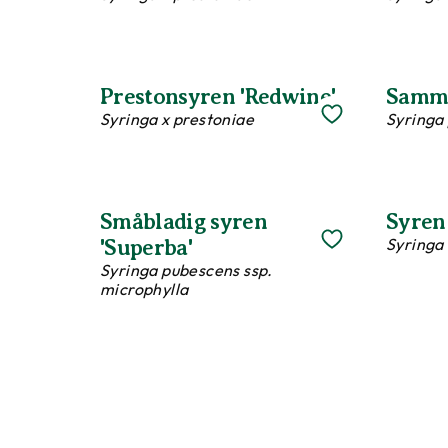
Prestonsyren 'Redwine'
Samme
Syringa x prestoniae
Syringa 
Småbladig syren
Syren
Syringa 
'Superba'
Syringa pubescens ssp.
microphylla