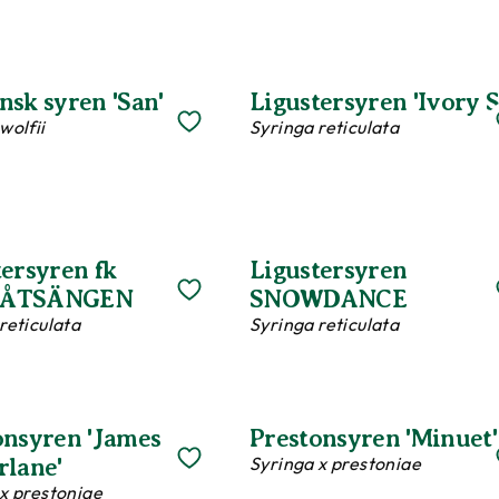
nsk syren 'San'
Ligustersyren 'Ivory S
wolfii
Syringa reticulata
tersyren fk
Ligustersyren
ÅTSÄNGEN
SNOWDANCE
reticulata
Syringa reticulata
onsyren 'James
Prestonsyren 'Minuet'
Syringa x prestoniae
rlane'
x prestoniae