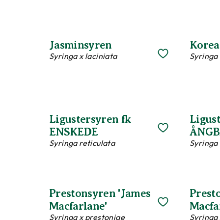
Jasminsyren
Korea
Syringa x laciniata
Syringa 
Ligustersyren fk
Ligus
ENSKEDE
ÅNGB
Syringa reticulata
Syringa 
Prestonsyren 'James
Prest
Macfarlane'
Macfa
Syringa x prestoniae
Syringa 