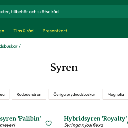
en
Tips & råd
Presentkort
dsbuskar
Syren
rea
Rododendron
Övriga prydnadsbuskar
Magnolia
yren 'Palibin'
Hybridsyren 'Royalty'
 meyeri
Syringa x josiflexa