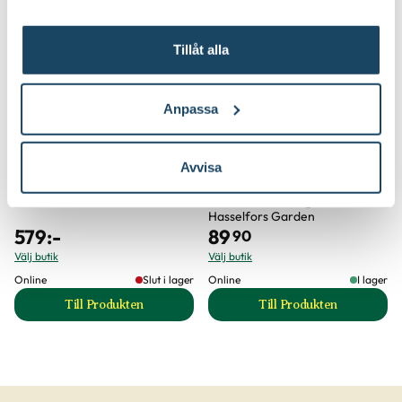
2 för 170:-
Tillåt alla
Anpassa
Avvisa
Sekatör Felco 4
Hasselfors P-
Felco
Jord/Planteringsjord
Hasselfors Garden
579
:-
89
90
Välj butik
Välj butik
Online
Slut i lager
Online
I lager
Till Produkten
Till Produkten
till Sekatör Felco 4 produktsida
till Hasselfors P-J