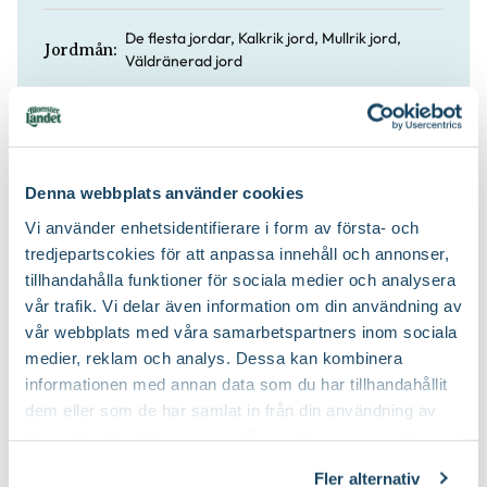
De flesta jordar, Kalkrik jord, Mullrik jord,
Jordmån:
Väldränerad jord
Planteringsjord
Jordprodukter:
Gallra ut äldre grenar på olika höjder
Beskärningssätt:
Denna webbplats använder cookies
Vi använder enhetsidentifierare i form av första- och
Efter blomning, Juli-september (JAS-
tredjepartscokies för att anpassa innehåll och annonser,
Beskärningstid:
perioden), På hösten, På vårvintern
tillhandahålla funktioner för sociala medier och analysera
vår trafik. Vi delar även information om din användning av
Blåsiga, öppna lägen, Salta vindar
Speciell tålighet:
vår webbplats med våra samarbetspartners inom sociala
medier, reklam och analys. Dessa kan kombinera
informationen med annan data som du har tillhandahållit
dem eller som de har samlat in från din användning av
deras tjänster. Läs mer om olika cookies genom att
Köp till för ett lyckat resultat
klicka på länken 'Fler alternativ'."
Fler alternativ