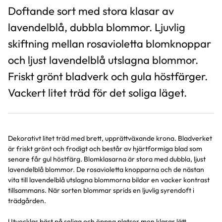
Doftande sort med stora klasar av
lavendelblå, dubbla blommor. Ljuvlig
skiftning mellan rosavioletta blomknoppar
och ljust lavendelblå utslagna blommor.
Friskt grönt bladverk och gula höstfärger.
Vackert litet träd för det soliga läget.
Dekorativt litet träd med brett, upprättväxande krona. Bladverket
är friskt grönt och frodigt och består av hjärtformiga blad som
senare får gul höstfärg. Blomklasarna är stora med dubbla, ljust
lavendelblå blommor. De rosavioletta knopparna och de nästan
vita till lavendelblå utslagna blommorna bildar en vacker kontrast
tillsammans. När sorten blommar sprids en ljuvlig syrendoft i
trädgården.
Utvecklas bäst på soliga och öppna platser men klarar lätt