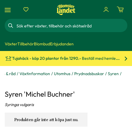
Sök
Växter
Tillbehör
Blombud
Erbjudanden
Tujahäck - köp 20 plantor från 1290.-
Beställ med hemleverans!
Bes
ips & råd
Växtinformation
Utomhus
Prydnadsbuskar
Syren
Syren 'Michel Buchner'
Syringa vulgaris
Produkten går inte att köpa just nu.