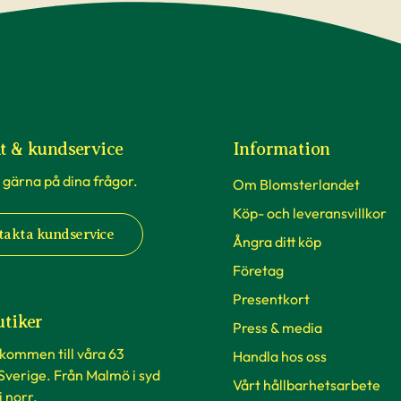
t & kundservice
Information
 gärna på dina frågor.
Om Blomsterlandet
Köp- och leveransvillkor
takta kundservice
Ångra ditt köp
Företag
Presentkort
utiker
Press & media
lkommen till våra 63
Handla hos oss
 Sverige. Från Malmö i syd
Vårt hållbarhetsarbete
 i norr.