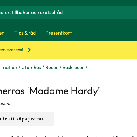
en
Tips & råd
Presentkort
hemleverans!
ormation
Utomhus
Rosor
Buskrosor
erros 'Madame Hardy'
ppen)
nte att köpa just nu.