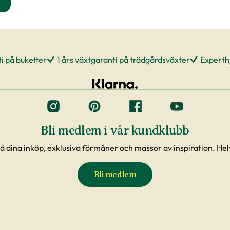
- och perennjord produktsida
i på buketter
1 års växtgaranti på trädgårdsväxter
Experthj
Bli medlem i vår kundklubb
å dina inköp, exklusiva förmåner och massor av inspiration. Helt
Bli medlem