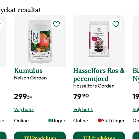
 lyckat resultat
Kumulus
Hasselfors Ros &
Bi
O
Nelson Garden
perennjord
N
Hasselfors Garden
299
:-
79
1
90
Välj butik
Välj butik
Väl
ager
Online
I lager
Online
Slut i lager
On
Till Produkten
Till Produkten