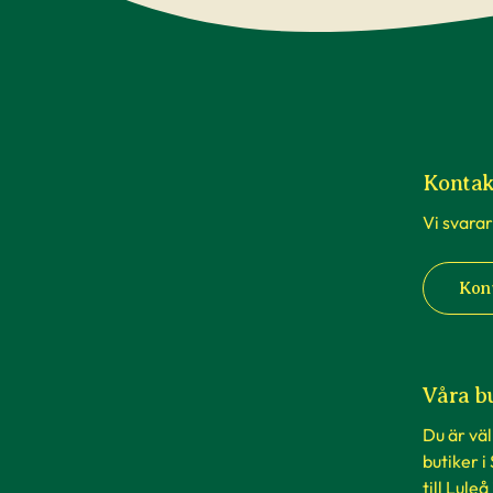
Kontak
Vi svarar
Kon
Våra b
Du är vä
butiker i
till Luleå