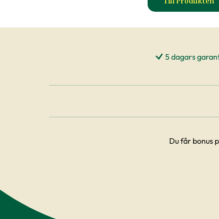
Till Produkten
till Ros
5 dagars garant
Du får bonus p