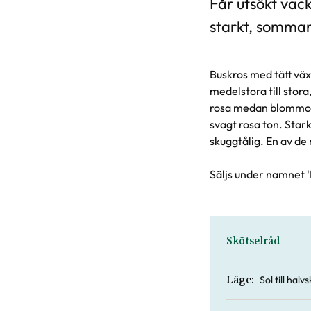
Får utsökt vack
starkt, somm
Buskros med tätt växt
medelstora till stora
rosa medan blommorn
svagt rosa ton. Stark 
skuggtålig. En av de 
Säljs under namnet 
Skötselråd
Sol till hal
Läge: