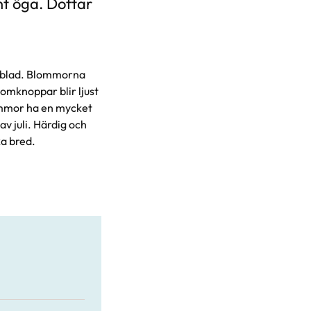
nt öga. Doftar
ta blad. Blommorna
lomknoppar blir ljust
ommor ha en mycket
av juli. Härdig och
ka bred.