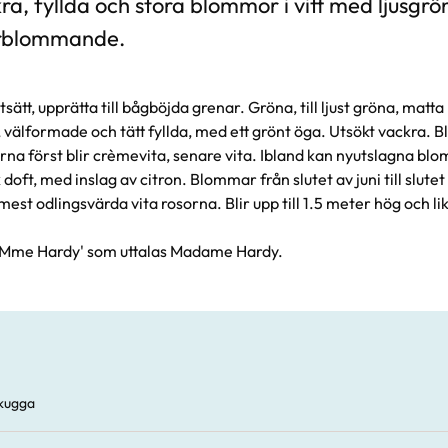
ra, fyllda och stora blommor i vitt med ljusgrö
arblommande.
sätt, upprätta till bågböjda grenar. Gröna, till ljust gröna, mat
, välformade och tätt fyllda, med ett grönt öga. Utsökt vackra. B
a först blir crèmevita, senare vita. Ibland kan nyutslagna bl
doft, med inslag av citron. Blommar från slutet av juni till slutet 
mest odlingsvärda vita rosorna. Blir upp till 1.5 meter hög och li
'Mme Hardy' som uttalas Madame Hardy.
vskugga