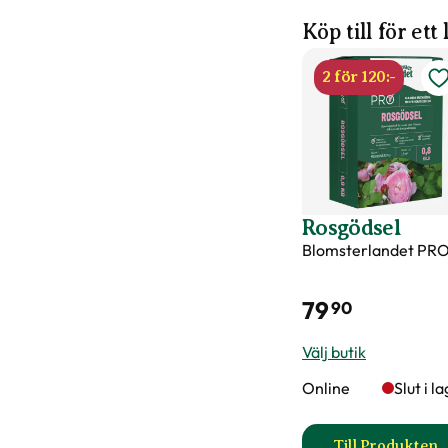
Köp till för ett
2 för 120:-
Rosgödsel
Blomsterlandet PR
79
90
Välj butik
Online
Slut i l
Till Produkten