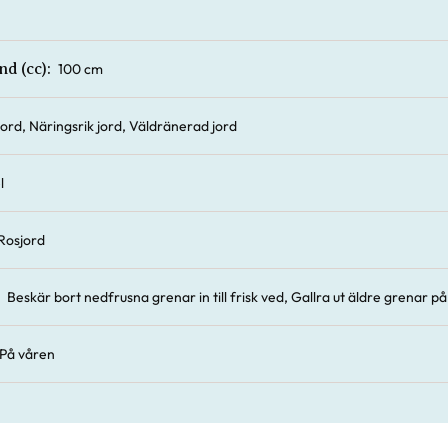
100 cm
nd (cc):
 jord, Näringsrik jord, Väldränerad jord
l
Rosjord
Beskär bort nedfrusna grenar in till frisk ved, Gallra ut äldre grenar på
På våren