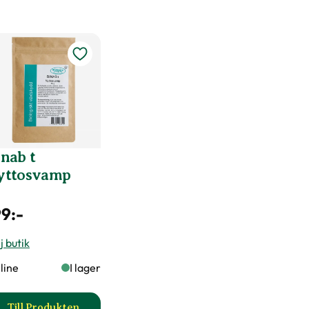
nab t
yttosvamp
99
:-
j butik
line
I lager
Till Produkten