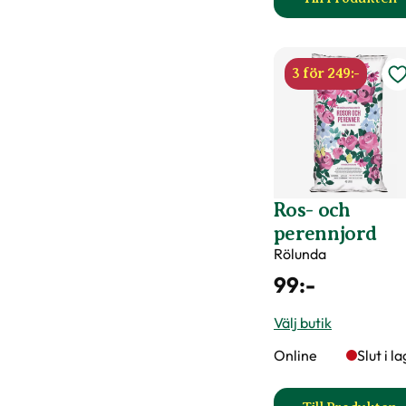
till Ros
3 för 249:-
Ros- och
perennjord
Rölunda
99
:-
Välj butik
Online
Slut i l