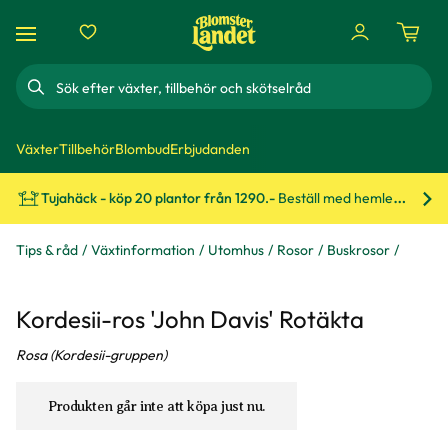
Sök
Växter
Tillbehör
Blombud
Erbjudanden
Tujahäck - köp 20 plantor från 1290.-
Beställ med hemleverans!
Bes
Tips & råd
Växtinformation
Utomhus
Rosor
Buskrosor
Kordesii-ros 'John Davis' Rotäkta
Rosa (Kordesii-gruppen)
Produkten går inte att köpa just nu.