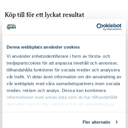
Köp till för ett lyckat resultat
2 för 120:-
Denna webbplats använder cookies
Vi använder enhetsidentifierare i form av första- och
tredjepartscokies för att anpassa innehåll och annonser,
tillhandahålla funktioner för sociala medier och analysera
vår trafik. Vi delar även information om din användning av
Rosgödsel
Kumulus
vår webbplats med våra samarbetspartners inom sociala
Blomsterlandet PRO
Nelson Garden
79
299
:-
90
medier, reklam och analys. Dessa kan kombinera
informationen med annan data som du har tillhandahållit
Välj butik
Välj butik
dem eller som de har samlat in från din användning av
Online
Slut i lager
Online
I lager
deras tjänster. Läs mer om olika cookies genom att
Till Produkten
Till Produkten
till Rosgödsel produktsida
till Kumulus produ
klicka på länken 'Fler alternativ'."
Fler alternativ