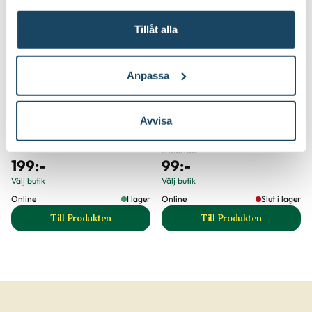
3 för 249:-
Tillåt alla
Anpassa
Avvisa
Binab t Nyttosvamp
Ros- och perennjord
Rölunda
199
:-
99
:-
Välj butik
Välj butik
Online
I lager
Online
Slut i lager
Till Produkten
Till Produkten
till Binab t Nyttosvamp produktsida
till Ros- och peren