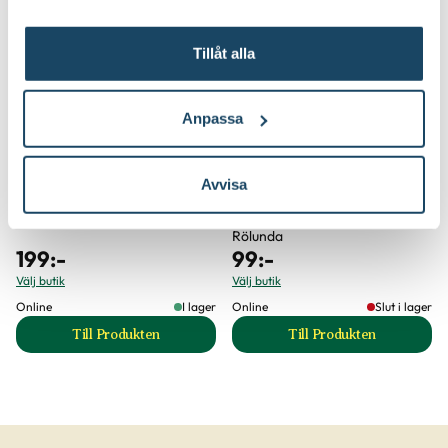
3 för 249:-
Tillåt alla
Anpassa
Avvisa
Binab t Nyttosvamp
Ros- och perennjord
Rölunda
199
:-
99
:-
Välj butik
Välj butik
Online
I lager
Online
Slut i lager
Till Produkten
Till Produkten
till Binab t Nyttosvamp produktsida
till Ros- och peren