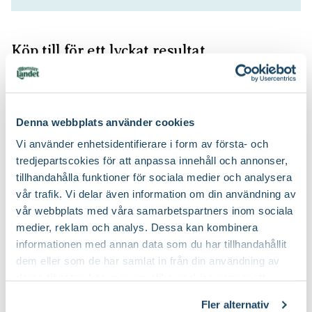
Köp till för ett lyckat resultat
2 för 120:-
Denna webbplats använder cookies
Vi använder enhetsidentifierare i form av första- och
tredjepartscokies för att anpassa innehåll och annonser,
tillhandahålla funktioner för sociala medier och analysera
vår trafik. Vi delar även information om din användning av
Rosgödsel
Kumulus
vår webbplats med våra samarbetspartners inom sociala
Blomsterlandet PRO
Nelson Garden
medier, reklam och analys. Dessa kan kombinera
79
299
:-
90
informationen med annan data som du har tillhandahållit
Välj butik
Välj butik
dem eller som de har samlat in från din användning av
Online
Slut i lager
Online
I lager
deras tjänster. Läs mer om olika cookies genom att
Till Produkten
Till Produkten
klicka på länken 'Fler alternativ'."
till Rosgödsel produktsida
till Kumulus produ
Fler alternativ