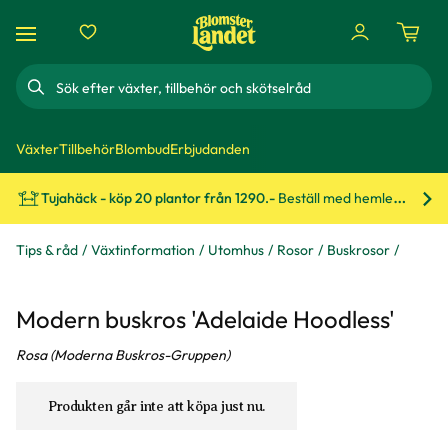
Sök
Växter
Tillbehör
Blombud
Erbjudanden
Tujahäck - köp 20 plantor från 1290.-
Beställ med hemleverans!
Bes
Tips & råd
Växtinformation
Utomhus
Rosor
Buskrosor
Modern buskros 'Adelaide Hoodless'
Rosa (Moderna Buskros-Gruppen)
Produkten går inte att köpa just nu.