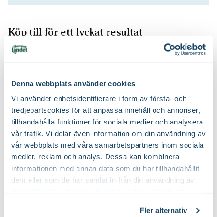
Köp till för ett lyckat resultat
2 för 120:-
Denna webbplats använder cookies
Vi använder enhetsidentifierare i form av första- och
tredjepartscokies för att anpassa innehåll och annonser,
tillhandahålla funktioner för sociala medier och analysera
vår trafik. Vi delar även information om din användning av
Rosgödsel
Binab t Nyttosvamp
vår webbplats med våra samarbetspartners inom sociala
Blomsterlandet PRO
medier, reklam och analys. Dessa kan kombinera
79
199
:-
90
informationen med annan data som du har tillhandahållit
Välj butik
Välj butik
dem eller som de har samlat in från din användning av
Online
Slut i lager
Online
I lager
deras tjänster. Läs mer om olika cookies genom att
Till Produkten
Till Produkten
till Rosgödsel produktsida
till Binab t Nytto
klicka på länken 'Fler alternativ'."
Fler alternativ