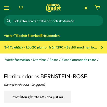
Sök
Växter
Tillbehör
Blombud
Erbjudanden
Tujahäck - köp 20 plantor från 1290.-
Beställ med hemleverans!
Bes
åd
Växtinformation
Utomhus
Rosor
Klaseblommande rosor
Floribundaros BERNSTEIN-ROSE
Rosa (Floribunda-Gruppen)
Produkten går inte att köpa just nu.