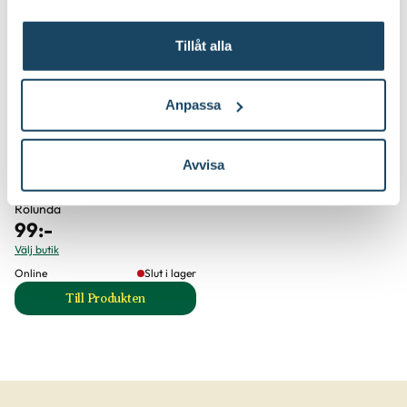
3 för 249:-
Tillåt alla
Anpassa
Avvisa
Ros- och perennjord
Rölunda
99
:-
Välj butik
Online
Slut i lager
Till Produkten
till Ros- och perennjord produktsida