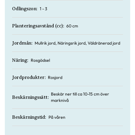
1 - 3
Odlingszon:
60 cm
Planteringsavstånd (cc):
Mullrik jord, Näringsrik jord, Väldränerad jord
Jordmån:
Rosgödsel
Näring:
Rosjord
Jordprodukter:
Beskär ner till ca 10-15 cm över
Beskärningssätt:
marknivå
På våren
Beskärningstid: