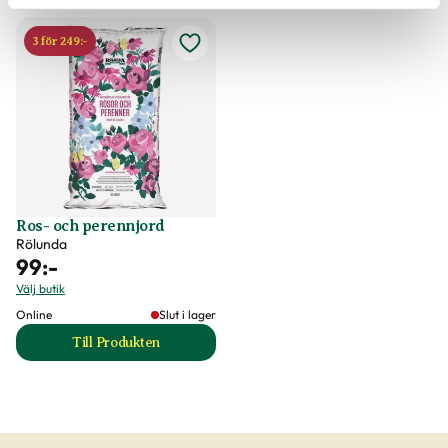
3 för 249:-
Ros- och perennjord
Rölunda
99
:-
Välj butik
Online
Slut i lager
Till Produkten
till Ros- och perennjord produktsida