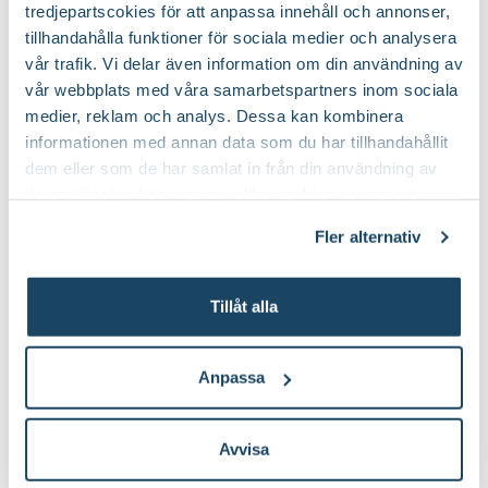
Online
Slut i lager
Online
I lager
tredjepartscokies för att anpassa innehåll och annonser,
tillhandahålla funktioner för sociala medier och analysera
Till Produkten
Till Produkten
till Rosgödsel produktsida
till Kumulus produ
vår trafik. Vi delar även information om din användning av
vår webbplats med våra samarbetspartners inom sociala
medier, reklam och analys. Dessa kan kombinera
informationen med annan data som du har tillhandahållit
dem eller som de har samlat in från din användning av
deras tjänster. Läs mer om olika cookies genom att
klicka på länken 'Fler alternativ'."
Fler alternativ
Tillåt alla
Hasselfors Ros &
Binab t Nyttosvamp
perennjord
Hasselfors Garden
79
199
:-
90
Anpassa
Välj butik
Välj butik
Online
Slut i lager
Online
I lager
Avvisa
Till Produkten
Till Produkten
till Hasselfors Ros & perennjord produktsida
till Binab t Nytto