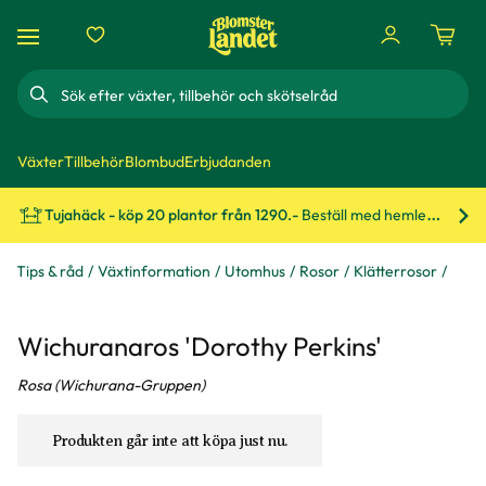
Sök
Växter
Tillbehör
Blombud
Erbjudanden
Tujahäck - köp 20 plantor från 1290.-
Beställ med hemleverans!
Bes
Tips & råd
Växtinformation
Utomhus
Rosor
Klätterrosor
Wichuranaros 'Dorothy Perkins'
Rosa (Wichurana-Gruppen)
Produkten går inte att köpa just nu.