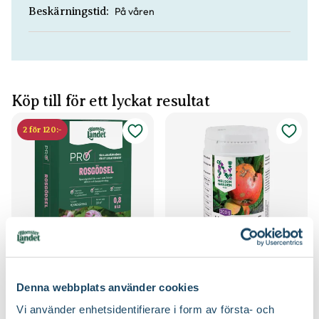
På våren
Beskärningstid:
Köp till för ett lyckat resultat
2 för 120:-
Rosgödsel
Kumulus
Blomsterlandet PRO
Nelson Garden
79
299
:-
Denna webbplats använder cookies
90
Välj butik
Välj butik
Vi använder enhetsidentifierare i form av första- och