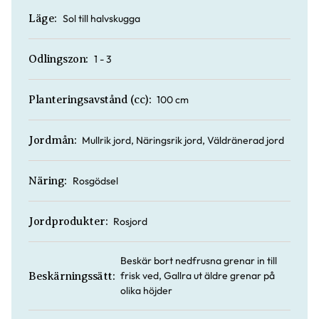
Sol till halvskugga
Läge:
1 - 3
Odlingszon:
100 cm
Planteringsavstånd (cc):
Mullrik jord, Näringsrik jord, Väldränerad jord
Jordmån:
Rosgödsel
Näring:
Rosjord
Jordprodukter:
Beskär bort nedfrusna grenar in till
frisk ved, Gallra ut äldre grenar på
Beskärningssätt:
olika höjder