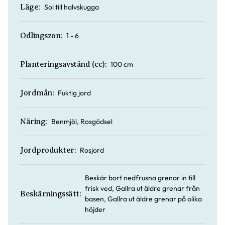
Sol till halvskugga
Läge:
1 - 6
Odlingszon:
100 cm
Planteringsavstånd (cc):
Fuktig jord
Jordmån:
Benmjöl, Rosgödsel
Näring:
Rosjord
Jordprodukter:
Beskär bort nedfrusna grenar in till
frisk ved, Gallra ut äldre grenar från
Beskärningssätt:
basen, Gallra ut äldre grenar på olika
höjder