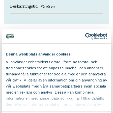
På våren
Beskärningstid:
Köp till för ett lyckat resultat
2 för 120:-
Denna webbplats använder cookies
Vi använder enhetsidentifierare i form av första- och
tredjepartscokies för att anpassa innehåll och annonser,
tillhandahålla funktioner för sociala medier och analysera
vår trafik. Vi delar även information om din användning av
vår webbplats med våra samarbetspartners inom sociala
medier, reklam och analys. Dessa kan kombinera
Rosgödsel
Binab t Nyttosvamp
informationen med annan data som du har tillhandahållit
Blomsterlandet PRO
79
199
:-
dem eller som de har samlat in från din användning av
90
deras tjänster. Läs mer om olika cookies genom att
Välj butik
Välj butik