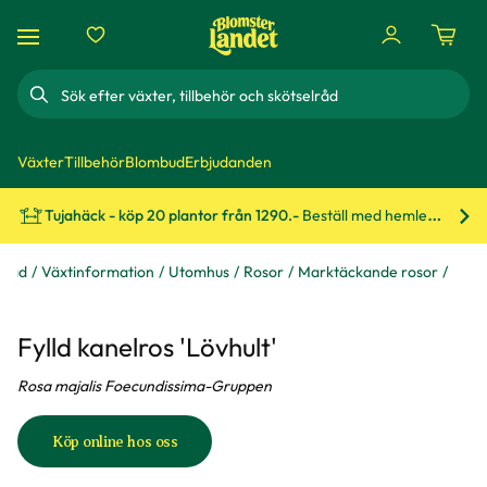
Sök
Växter
Tillbehör
Blombud
Erbjudanden
Tujahäck - köp 20 plantor från 1290.-
Beställ med hemleverans!
Bes
& råd
Växtinformation
Utomhus
Rosor
Marktäckande rosor
Fylld kanelros 'Lövhult'
Rosa majalis Foecundissima-Gruppen
Köp online hos oss