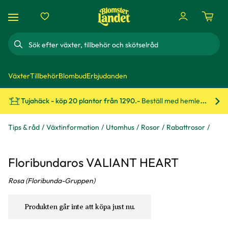
Sök
Växter
Tillbehör
Blombud
Erbjudanden
Tujahäck - köp 20 plantor från 1290.-
Beställ med hemleverans!
Bes
Tips & råd
Växtinformation
Utomhus
Rosor
Rabattrosor
Floribundaros VALIANT HEART
Rosa (Floribunda-Gruppen)
Produkten går inte att köpa just nu.