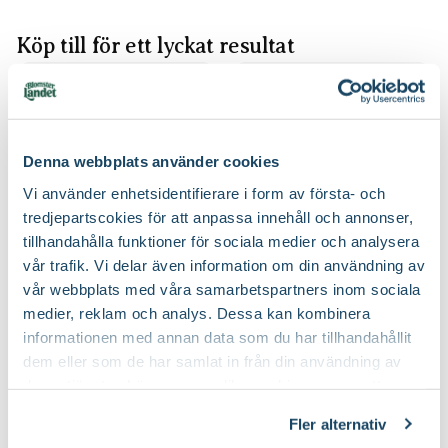
Köp till för ett lyckat resultat
2 för 120:-
Denna webbplats använder cookies
Vi använder enhetsidentifierare i form av första- och
tredjepartscokies för att anpassa innehåll och annonser,
tillhandahålla funktioner för sociala medier och analysera
vår trafik. Vi delar även information om din användning av
Rosgödsel
Kumulus
Blomsterlandet PRO
Nelson Garden
vår webbplats med våra samarbetspartners inom sociala
79
299
:-
90
medier, reklam och analys. Dessa kan kombinera
Välj butik
Välj butik
informationen med annan data som du har tillhandahållit
Online
Slut i lager
Online
I lager
dem eller som de har samlat in från din användning av
deras tjänster. Läs mer om olika cookies genom att
Till Produkten
Till Produkten
till Rosgödsel produktsida
till Kumulus produ
klicka på länken 'Fler alternativ'."
Fler alternativ