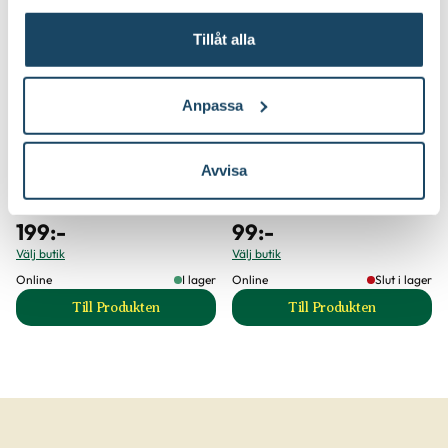
3 för 249:-
Tillåt alla
Anpassa
Avvisa
Binab t Nyttosvamp
Ros- och perennjord
Rölunda
199
:-
99
:-
Välj butik
Välj butik
Online
I lager
Online
Slut i lager
Till Produkten
Till Produkten
till Binab t Nyttosvamp produktsida
till Ros- och peren