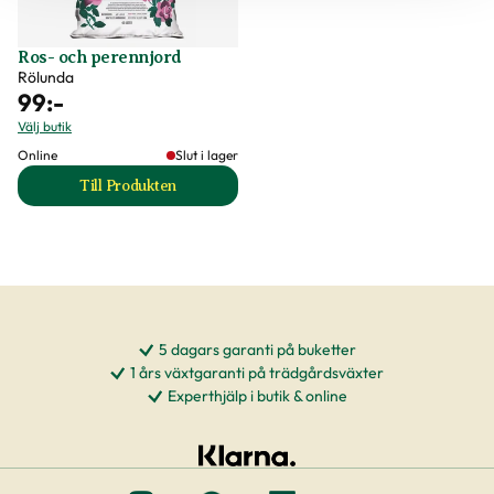
Ros- och perennjord
Rölunda
99
:-
Välj butik
Online
Slut i lager
Till Produkten
till Ros- och perennjord produktsida
5 dagars garanti på buketter
1 års växtgaranti på trädgårdsväxter
Experthjälp i butik & online