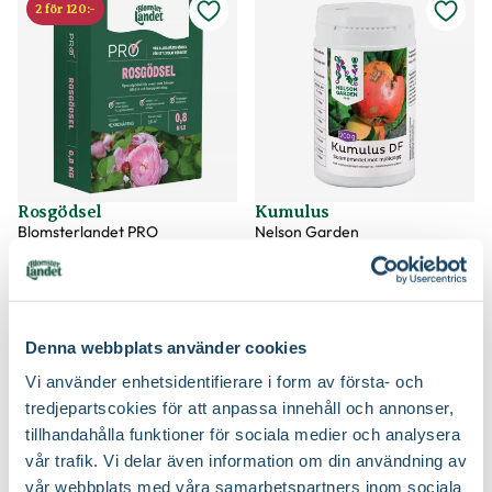
2 för 120:-
Rosgödsel
Kumulus
Blomsterlandet PRO
Nelson Garden
79
299
:-
90
Välj butik
Välj butik
Online
Slut i lager
Online
I lager
Till Produkten
Till Produkten
Denna webbplats använder cookies
till Rosgödsel produktsida
till Kumulus produ
Vi använder enhetsidentifierare i form av första- och
tredjepartscokies för att anpassa innehåll och annonser,
tillhandahålla funktioner för sociala medier och analysera
vår trafik. Vi delar även information om din användning av
vår webbplats med våra samarbetspartners inom sociala