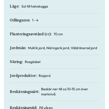
Sol till halvskugga
Läge:
1 - 4
Odlingszon:
70 cm
Planteringsavstånd (cc):
Mullrik jord, Näringsrik jord, Väldränerad jord
Jordmån:
Rosgödsel
Näring:
Rosjord
Jordprodukter:
Beskär ner till ca 10-15 cm över
Beskärningssätt:
marknivå
På våren
Beskärningstid: