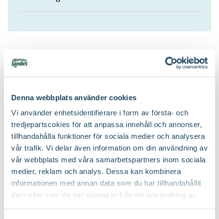
Köp till för ett lyckat resultat
2 för 120:-
Denna webbplats använder cookies
Vi använder enhetsidentifierare i form av första- och
tredjepartscokies för att anpassa innehåll och annonser,
tillhandahålla funktioner för sociala medier och analysera
vår trafik. Vi delar även information om din användning av
vår webbplats med våra samarbetspartners inom sociala
Rosgödsel
Kumulus
medier, reklam och analys. Dessa kan kombinera
Blomsterlandet PRO
Nelson Garden
informationen med annan data som du har tillhandahållit
79
299
:-
90
dem eller som de har samlat in från din användning av
Välj butik
Välj butik
deras tjänster. Läs mer om olika cookies genom att
Online
Slut i lager
Online
I lager
klicka på länken 'Fler alternativ'."