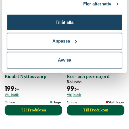
Fler alternativ
Till Produkten
Till Produkten
till Rosgödsel produktsida
till Kumulus produ
Tillåt alla
3 för 249:-
Anpassa
Avvisa
Binab t Nyttosvamp
Ros- och perennjord
Rölunda
199
:-
99
:-
Välj butik
Välj butik
Online
I lager
Online
Slut i lager
Till Produkten
Till Produkten
till Binab t Nyttosvamp produktsida
till Ros- och peren