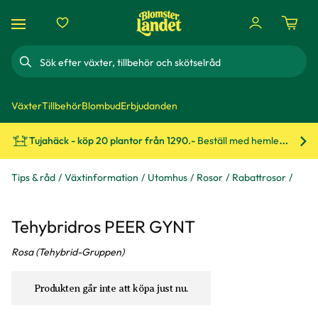
Sök
Växter
Tillbehör
Blombud
Erbjudanden
Tujahäck - köp 20 plantor från 1290.-
Beställ med hemleverans!
Bes
Tips & råd
Växtinformation
Utomhus
Rosor
Rabattrosor
Tehybridros PEER GYNT
Rosa (Tehybrid-Gruppen)
Produkten går inte att köpa just nu.