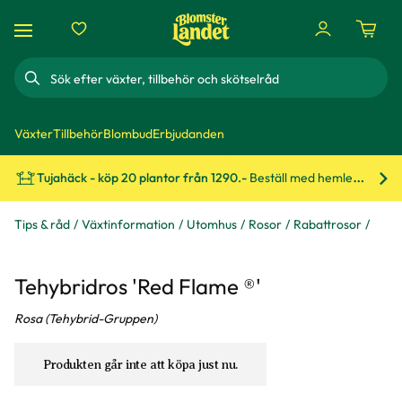
Sök
Växter
Tillbehör
Blombud
Erbjudanden
Tujahäck - köp 20 plantor från 1290.-
Beställ med hemleverans!
Bes
Tips & råd
Växtinformation
Utomhus
Rosor
Rabattrosor
Tehybridros 'Red Flame ®'
Rosa (Tehybrid-Gruppen)
Produkten går inte att köpa just nu.