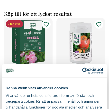
Köp till för ett lyckat resultat
2 för 120:-
Rosgödsel
Kumulus
Blomsterlandet PRO
Nelson Garden
79
299
:-
90
Välj butik
Välj butik
Denna webbplats använder cookies
Online
Slut i lager
Online
I lager
Vi använder enhetsidentifierare i form av första- och
Till Produkten
Till Produkten
till Rosgödsel produktsida
till Kumulus produ
tredjepartscokies för att anpassa innehåll och annonser,
tillhandahålla funktioner för sociala medier och analysera