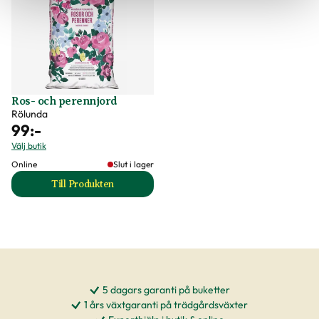
Ros- och perennjord
Rölunda
99
:-
Välj butik
Online
Slut i lager
Till Produkten
till Ros- och perennjord produktsida
5 dagars garanti på buketter
1 års växtgaranti på trädgårdsväxter