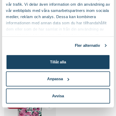
vår trafik. Vi delar även information om din användning av
vår webbplats med våra samarbetspartners inom sociala
medier, reklam och analys. Dessa kan kombinera
informationen med annan data som du har tillhandahållit
dem eller som de har samlat in från din användning av
deras tjänster. Läs mer om olika cookies genom att
klicka på länken 'Fler alternativ'."
Fler alternativ
Hasselfors Ros &
Binab t Nyttosvamp
perennjord
Tillåt alla
Hasselfors Garden
79
199
:-
90
Välj butik
Välj butik
Anpassa
Online
Slut i lager
Online
I lager
Till Produkten
Till Produkten
till Hasselfors Ros & perennjord produktsida
till Binab t Nytto
Avvisa
3 för 249:-