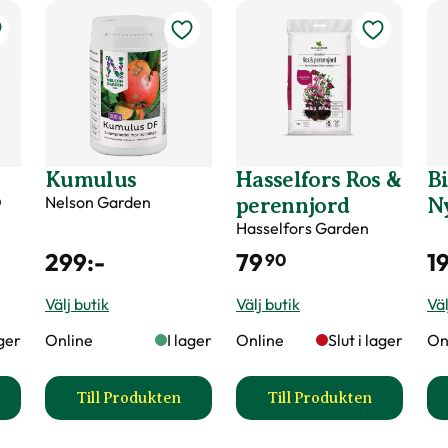
Kumulus
Hasselfors Ros &
Bi
O
Nelson Garden
perennjord
N
Hasselfors Garden
299
:-
79
1
90
Välj butik
Välj butik
Väl
ager
Online
I lager
Online
Slut i lager
On
Till Produkten
Till Produkten
gödsel produktsida
till Kumulus produktsida
till Hasselfors R