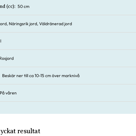
50 cm
nd (cc):
 jord, Näringsrik jord, Väldränerad jord
l
Rosjord
Beskär ner till ca 10-15 cm över marknivå
På våren
 lyckat resultat