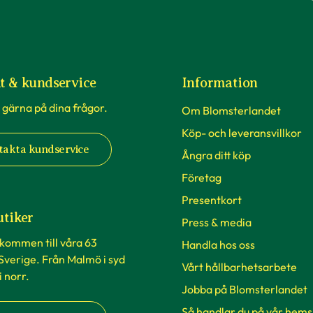
t & kundservice
Information
 gärna på dina frågor.
Om Blomsterlandet
Köp- och leveransvillkor
takta kundservice
Ångra ditt köp
Företag
Presentkort
utiker
Press & media
lkommen till våra 63
Handla hos oss
 Sverige. Från Malmö i syd
Vårt hållbarhetsarbete
 i norr.
Jobba på Blomsterlandet
Så handlar du på vår hems