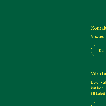
Kontak
Vi svarar
Kon
Våra b
Du är vä
butiker i
till Luleå