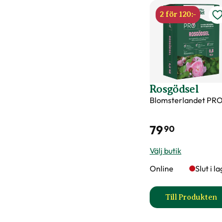
2 för 120:-
Rosgödsel
Blomsterlandet PR
79
90
Välj butik
Online
Slut i l
Till Produkten
till Ros