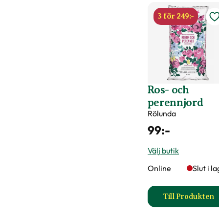
3 för 249:-
Ros- och
perennjord
Rölunda
99
:-
Välj butik
Online
Slut i l
Till Produkten
till Ros