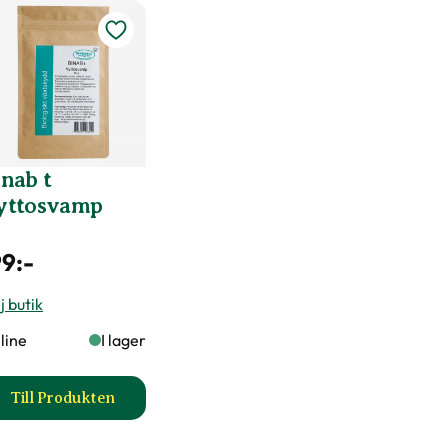
nab t
yttosvamp
99
:-
j butik
line
I lager
Till Produkten
os & perennjord produktsida
till Binab t Nyttosvamp produktsida