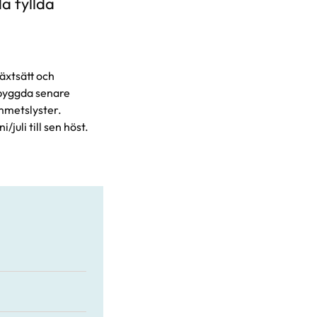
a fyllda
växtsätt och
gbyggda senare
ammetslyster.
juli till sen höst.