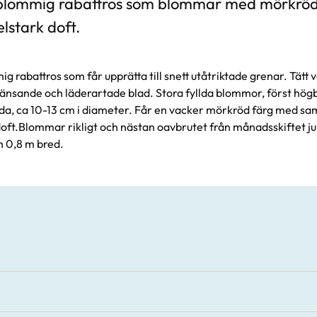
rblommig rabattros som blommar med mörkröd
stark doft.
 rabattros som får upprätta till snett utåtriktade grenar. Tätt 
änsande och läderartade blad. Stora fyllda blommor, först hö
vda, ca 10-13 cm i diameter. Får en vacker mörkröd färg med s
ft.Blommar rikligt och nästan oavbrutet från månadsskiftet juni/
ch 0,8 m bred.