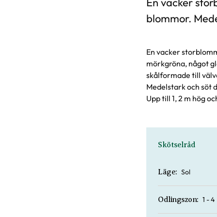
En vacker sto
blommor. Medel
En vacker storblommig
mörkgröna, något gl
skålformade till väl
Medelstark och söt do
Upp till 1, 2 m hög o
Skötselråd
Sol
Läge:
1 - 4
Odlingszon: