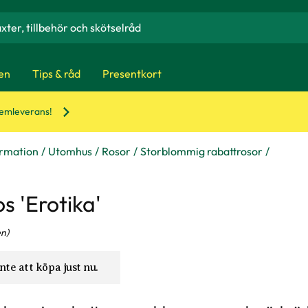
en
Tips & råd
Presentkort
hemleverans!
ormation
Utomhus
Rosor
Storblommig rabattrosor
s 'Erotika'
n)
nte att köpa just nu.