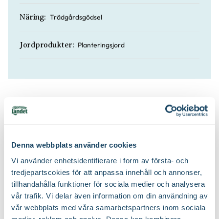
Trädgårdsgödsel
Näring:
Planteringsjord
Jordprodukter:
Köp till för ett lyckat resultat
3 för 99:-
Denna webbplats använder cookies
Vi använder enhetsidentifierare i form av första- och
tredjepartscokies för att anpassa innehåll och annonser,
tillhandahålla funktioner för sociala medier och analysera
vår trafik. Vi delar även information om din användning av
vår webbplats med våra samarbetspartners inom sociala
Trädgårdshandske Greppa
medier, reklam och analys. Dessa kan kombinera