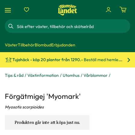
Sök
Växter
Tillbehör
Blombud
Erbjudanden
Tujahäck - köp 20 plantor från 1290.-
Beställ med hemleverans!
Bes
Tips & råd
Växtinformation
Utomhus
Vårblommor
Förgätmigej 'Myomark'
Myosotis scorpioides
Produkten går inte att köpa just nu.