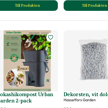
Till Produkten
Till Produkten
till Blomjord produktsida
till Blo
okashikompost Urban
Dekorsten, vit do
Hasselfors Garden
arden 2-pack