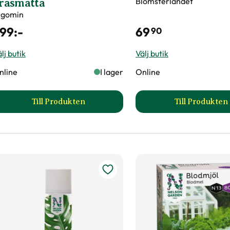
Blomsterlandet
räsmatta
lgomin
99
:-
69
90
lj butik
Välj butik
nline
I lager
Online
Till Produkten
Till Produkten
till Algomin Frodigare gräsmatta produktsida
till Bar