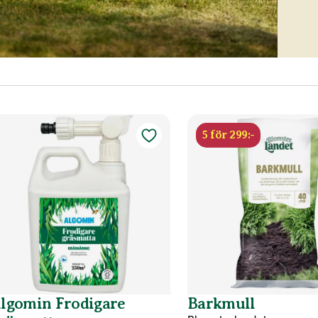
5 för 299:-
lgomin Frodigare
Barkmull