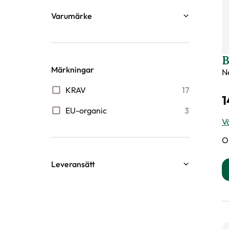
Varumärke
Algomin
15
Bamse
1
B
Märkningar
N
Blomsterlandet
26
KRAV
17
Blomsterlandet PRO
17
1
EU-organic
3
Greenline
9
Vä
Hasselfors Garden
37
O
Nelson Garden
16
Leveransätt
Rölunda
14
Butiksleverans
137
Stroller
6
PostNord Ombud
102
Substral
1
PostNord Varubrev
1