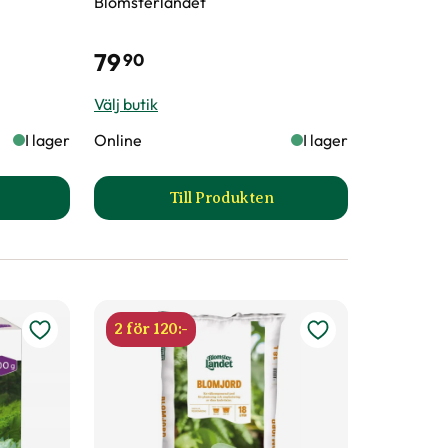
Blomsterlandet
79
90
Välj butik
I lager
Online
I lager
Till Produkten
kmull produktsida
till Benmjöl produktsida
2 för 120:-