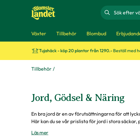
Sök
Växter
Tillbehör
Blombud
Erbjudand
Tujahäck - köp 20 plantor från 1290.-
Beställ med 
Tillbehör
Jord, Gödsel & Näring
En bra jord är en av förutsättningarna för att ly
Här kan du se vår prislista för jord i stora säckar, 
Läs mer