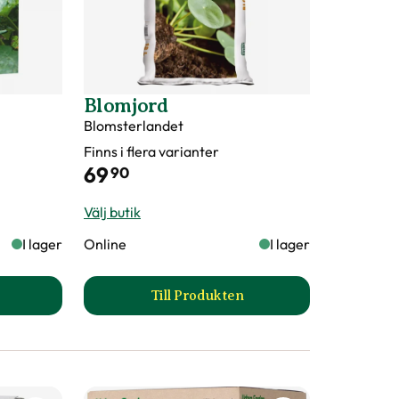
Blomjord
Blomsterlandet
Finns i flera varianter
69
90
Välj butik
I lager
Online
I lager
Till Produkten
dmjöl produktsida
till Blomjord produktsida