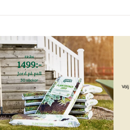
FRÅN
1499:-
Jord på pall
30 säckar
Välj