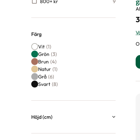
g
800+ kr
9
A
3
Vä
Färg
O
Färg
Vit
(1)
Grön
(3)
Brun
(4)
Natur
(1)
Grå
(6)
Svart
(8)
Höjd (cm)
18
115