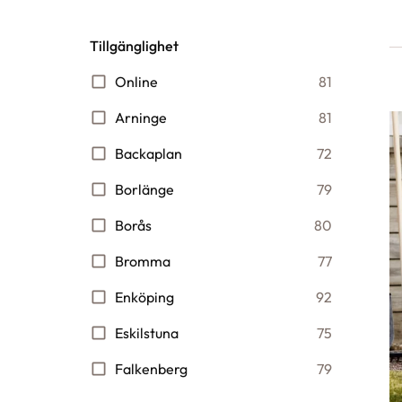
Tillgänglighet
Online
81
Arninge
81
Backaplan
72
Borlänge
79
Borås
80
Bromma
77
Enköping
92
Eskilstuna
75
Falkenberg
79