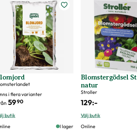
lomjord
Blomstergödsel St
lomsterlandet
natur
Stroller
nns i flera varianter
59
129
:-
90
rån
lj butik
Välj butik
nline
I lager
Online