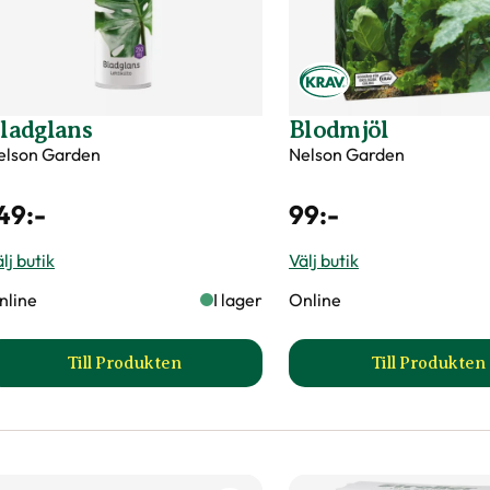
ladglans
Blodmjöl
elson Garden
Nelson Garden
49
:-
99
:-
lj butik
Välj butik
nline
I lager
Online
Till Produkten
Till Produkten
till Bladglans produktsida
till Blo