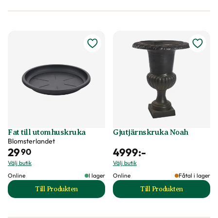
Fat till utomhuskruka
Gjutjärnskruka Noah
Blomsterlandet
29
4999
:-
90
Välj butik
Välj butik
Online
I lager
Online
Fåtal i lager
Till Produkten
Till Produkten
till Fat till utomhuskruka produktsida
till Gjutjärnskruk