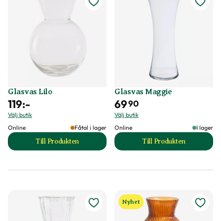
Glasvas Lilo
Glasvas Maggie
119
:-
69
90
Välj butik
Välj butik
Online
Fåtal i lager
Online
I lager
Till Produkten
Till Produkten
till Glasvas Lilo produktsida
till Glasvas Maggi
Nyhet