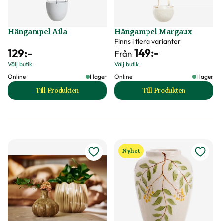
Hängampel Aila
Hängampel Margaux
Finns i flera varianter
149
:-
129
:-
Från
Välj butik
Välj butik
Online
I lager
Online
I lager
Till Produkten
Till Produkten
till Hängampel Aila produktsida
till Hängampel Ma
Nyhet