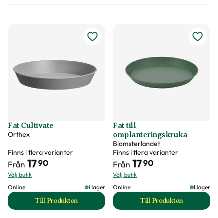
Fat Cultivate
Fat till
Orthex
omplanteringskruka
Blomsterlandet
Finns i flera varianter
Finns i flera varianter
17
17
90
90
Från
Från
Välj butik
Välj butik
Online
I lager
Online
I lager
Till Produkten
Till Produkten
till Fat Cultivate produktsida
till Fat till ompla