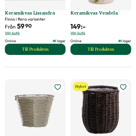
Keramikvas Lissandra
Keramikvas Vendela
Finns i flera varianter
59
149
:-
90
Från
Välj butik
Välj butik
Online
I lager
Online
I lager
Till Produkten
Till Produkten
till Keramikvas Lissandra produktsida
till Keramikvas Ve
Nyhet