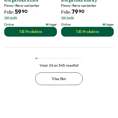
Korgkruka AZRA
Korgkruka Blacky
Finns i flera varianter
Finns i flera varianter
59
79
90
90
Från
Från
Välj butik
Välj butik
Online
I lager
Online
I lager
Till Produkten
Till Produkten
till Korgkruka AZRA produktsida
till Korgkruka Bla
Visar 24 av 545 resultat
Visa fler