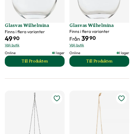
Glasvas Wilhelmina
Glasvas Wilhelmina
Finns i flera varianter
Finns i flera varianter
39
49
90
90
Från
Välj butik
Välj butik
Online
I lager
Online
I lager
Till Produkten
Till Produkten
till Glasvas Wilhelmina produktsida
till Glasvas Wilhe