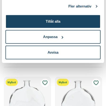
klicka på länken 'Fler alternativ'."
Fler alternativ
Tillåt alla
Glasvas Rand
Glasvas Tilde
Finns i flera varianter
29
279
:-
90
Från
Anpassa
Välj butik
Välj butik
Online
I lager
Online
I lager
Avvisa
Till Produkten
Till Produkten
till Glasvas Rand produktsida
till Glasvas Tilde 
Nyhet
Nyhet