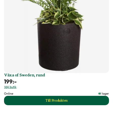
Växa of Sweden, rund
199
:-
Välj butik
Online
I lager
Till Produkten
till Växa of Sweden, rund produktsid