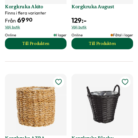
Korgkruka Akito
Korgkruka August
Finns i flera varianter
69
129
:-
90
Från
Välj butik
Välj butik
Online
I lager
Online
Fåtal i lager
Till Produkten
Till Produkten
till Korgkruka Akito produktsida
till Korgkruka Aug