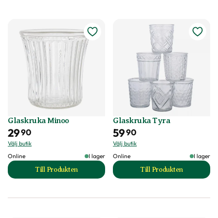
Glaskruka Minoo
Glaskruka Tyra
29
59
90
90
Välj butik
Välj butik
Online
I lager
Online
I lager
Till Produkten
Till Produkten
till Glaskruka Minoo produktsida
till Glaskruka Tyr