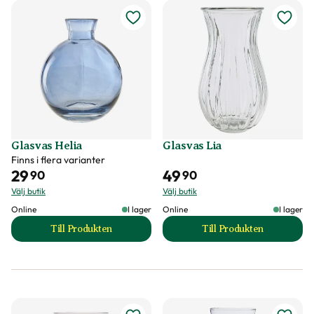
Glasvas Helia
Glasvas Lia
Finns i flera varianter
29
49
90
90
Välj butik
Välj butik
Online
I lager
Online
I lager
Till Produkten
Till Produkten
till Glasvas Helia produktsida
till Glasvas Lia pr