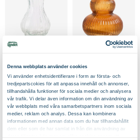
Glasvas Miva
Glasvas Naomi
79
249
:-
90
Välj butik
Välj butik
Denna webbplats använder cookies
Online
I lager
Online
Fåtal i lager
Vi använder enhetsidentifierare i form av första- och
Till Produkten
Till Produkten
till Glasvas Miva produktsida
till Glasvas Naomi
tredjepartscokies för att anpassa innehåll och annonser,
tillhandahålla funktioner för sociala medier och analysera
vår trafik. Vi delar även information om din användning av
vår webbplats med våra samarbetspartners inom sociala
medier, reklam och analys. Dessa kan kombinera
informationen med annan data som du har tillhandahållit
dem eller som de har samlat in från din användning av
deras tjänster. Läs mer om olika cookies genom att