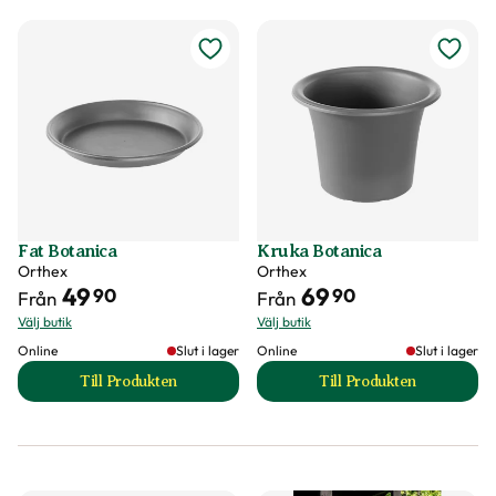
Fat Botanica
Kruka Botanica
Orthex
Orthex
49
69
90
90
Från
Från
Välj butik
Välj butik
Online
Slut i lager
Online
Slut i lager
Till Produkten
Till Produkten
till Fat Botanica produktsida
till Kruka Botanica