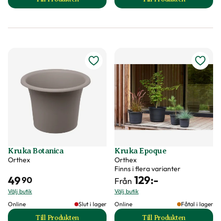
till Fat Cultivate produktsida
till Fat till ompla
Kruka Botanica
Kruka Epoque
Orthex
Orthex
Finns i flera varianter
129
:-
49
90
Från
Välj butik
Välj butik
Online
Slut i lager
Online
Fåtal i lager
Till Produkten
Till Produkten