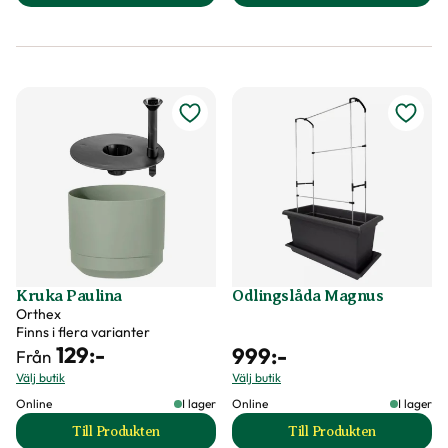
Kruka Paulina
Odlingslåda Magnus
Orthex
Finns i flera varianter
129
:-
999
:-
Från
Välj butik
Välj butik
Online
I lager
Online
I lager
Till Produkten
Till Produkten
till Kruka Paulina produktsida
till Odlingslåda M