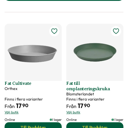
Fat Cultivate
Fat till
Orthex
omplanteringskruka
Blomsterlandet
Finns i flera varianter
Finns i flera varianter
17
17
90
90
Från
Från
Välj butik
Välj butik
Online
I lager
Online
I lager
Till Produkten
Till Produkten