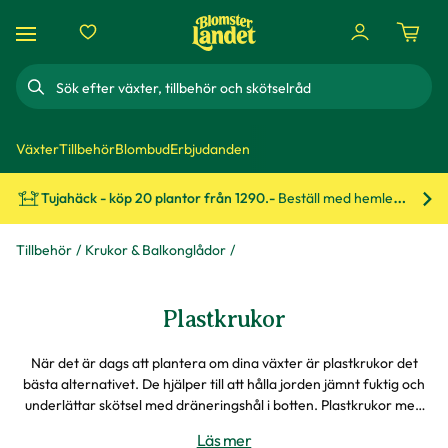
Sök
Växter
Tillbehör
Blombud
Erbjudanden
Tujahäck - köp 20 plantor från 1290.-
Beställ med hemleverans!
Bes
Tillbehör
Krukor & Balkonglådor
Plastkrukor
När det är dags att plantera om dina växter är plastkrukor det
bästa alternativet. De hjälper till att hålla jorden jämnt fuktig och
underlättar skötsel med dräneringshål i botten. Plastkrukor med
långtidsbevattning gör att dina växter trivs och har en jämn
Läs mer
vattentillförsel, smart för den mest glömske.