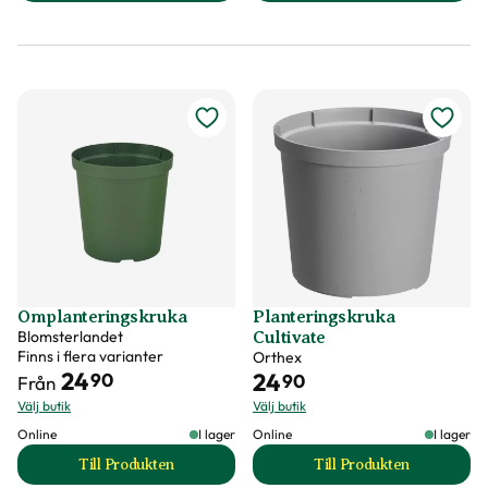
Omplanteringskruka
Planteringskruka
Blomsterlandet
Cultivate
Finns i flera varianter
Orthex
24
24
90
90
Från
Välj butik
Välj butik
Online
I lager
Online
I lager
Till Produkten
Till Produkten
till Omplanteringskruka produktsida
till Planteringskru