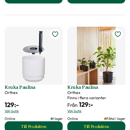
till Kruka Botanica produktsida
till Kruka Epoque 
Kruka Paulina
Kruka Paulina
Orthex
Orthex
Finns i flera varianter
129
:-
129
:-
Från
Välj butik
Välj butik
Online
I lager
Online
Fåtal i lager
Till Produkten
Till Produkten
till Kruka Paulina produktsida
till Kruka Paulina 