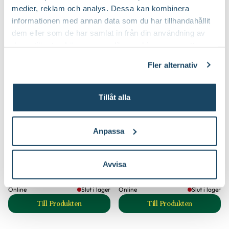
medier, reklam och analys. Dessa kan kombinera
informationen med annan data som du har tillhandahållit
dem eller som de har samlat in från din användning av
deras tjänster. Läs mer om olika cookies genom att
klicka på länken 'Fler alternativ'."
Fler alternativ
Tillåt alla
Anpassa
Balkonglåda Botanica
Balkonglåda Botanica
Orthex
Orthex
69
69
90
90
Avvisa
Från
Från
Välj butik
Välj butik
Online
Slut i lager
Online
Slut i lager
Till Produkten
Till Produkten
till Balkonglåda Botanica produktsida
till Balkonglåda B