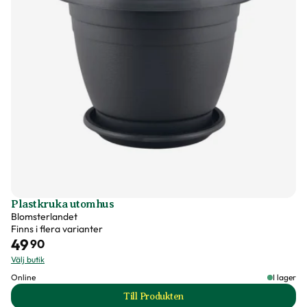
Plastkruka utomhus
Blomsterlandet
Finns i flera varianter
49
90
Välj butik
Online
I lager
Till Produkten
till Plastkruka utomhus produktsida