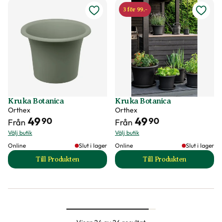
3 för 99.-
Kruka Botanica
Kruka Botanica
Orthex
Orthex
49
49
90
90
Från
Från
Välj butik
Välj butik
Online
Slut i lager
Online
Slut i lager
Till Produkten
Till Produkten
till Kruka Botanica produktsida
till Kruka Botanica