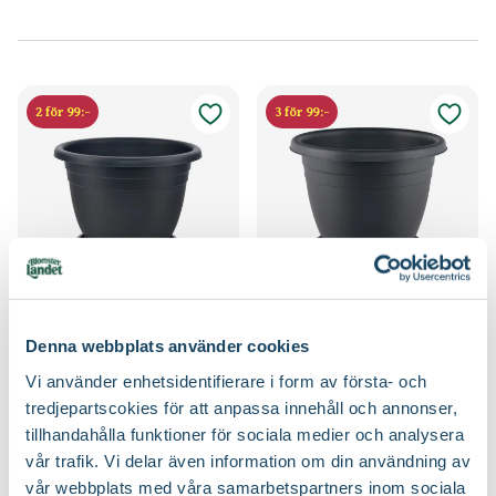
2 för 99:-
3 för 99:-
Plastkruka utomhus
Plastkruka utomhus
Blomsterlandet
Blomsterlandet
Denna webbplats använder cookies
Finns i flera varianter
Finns i flera varianter
49
69
90
90
Vi använder enhetsidentifierare i form av första- och
Från
tredjepartscokies för att anpassa innehåll och annonser,
Välj butik
Välj butik
tillhandahålla funktioner för sociala medier och analysera
Online
I lager
Online
I lager
vår trafik. Vi delar även information om din användning av
Till Produkten
Till Produkten
till Plastkruka utomhus produktsida
till Plastkruka ut
vår webbplats med våra samarbetspartners inom sociala