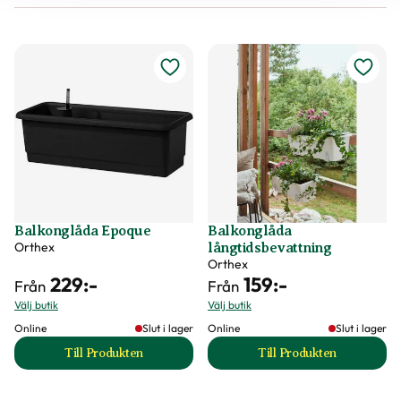
Balkonglåda Epoque
Balkonglåda
Orthex
långtidsbevattning
Orthex
229
:-
159
:-
Från
Från
Välj butik
Välj butik
Online
Slut i lager
Online
Slut i lager
Till Produkten
Till Produkten
till Balkonglåda Epoque produktsida
till Balkonglåda lå