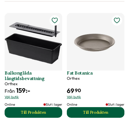
Balkonglåda
Fat Botanica
Orthex
långtidsbevattning
Orthex
159
:-
69
90
Från
Välj butik
Välj butik
Online
Slut i lager
Online
Slut i lager
Till Produkten
Till Produkten
till Balkonglåda långtidsbevattning produktsida
till Fat Botanica p