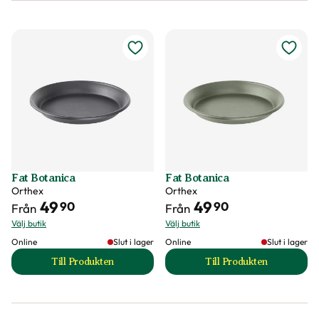
Fat Botanica
Fat Botanica
Orthex
Orthex
49
49
90
90
Från
Från
Välj butik
Välj butik
Online
Slut i lager
Online
Slut i lager
Till Produkten
Till Produkten
till Fat Botanica produktsida
till Fat Botanica p