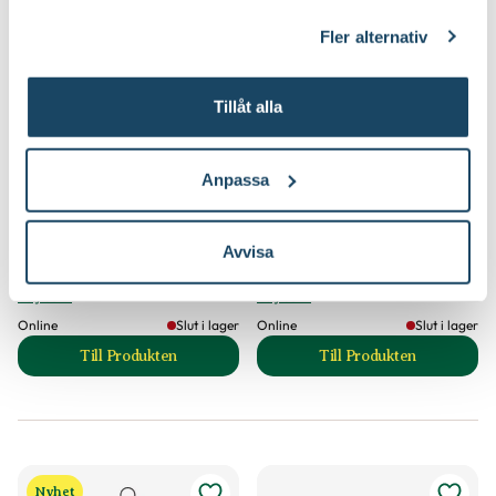
klicka på länken 'Fler alternativ'."
Fler alternativ
Tillåt alla
Anpassa
Kokosmatta till
Krukhållare vägg
ampelkruka
Avvisa
39
99
:-
90
Från
Från
Välj butik
Välj butik
Online
Slut i lager
Online
Slut i lager
Till Produkten
Till Produkten
till Kokosmatta till ampelkruka produktsida
till Krukhållare vä
Nyhet