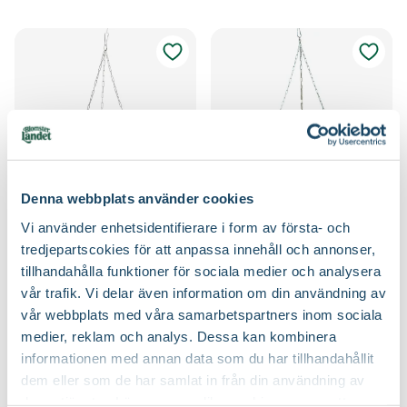
Denna webbplats använder cookies
Hängampel Valdemar
Hängampel Valdemar
Vi använder enhetsidentifierare i form av första- och
179
:-
179
:-
Från
Från
tredjepartscokies för att anpassa innehåll och annonser,
Välj butik
Välj butik
tillhandahålla funktioner för sociala medier och analysera
Online
Slut i lager
Online
Slut i lager
vår trafik. Vi delar även information om din användning av
Till Produkten
Till Produkten
vår webbplats med våra samarbetspartners inom sociala
till Hängampel Valdemar produktsida
till Hängampel Va
medier, reklam och analys. Dessa kan kombinera
informationen med annan data som du har tillhandahållit
dem eller som de har samlat in från din användning av
deras tjänster. Läs mer om olika cookies genom att