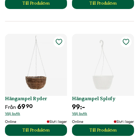
Till Produkten
Till Produkten
till Ampelkedja produktsida
till Hängampel i tr
Hängampel Ryder
Hängampel Splofy
69
99
:-
90
Från
Välj butik
Välj butik
Online
Slut i lager
Online
Slut i lager
Till Produkten
Till Produkten
till Hängampel Ryder produktsida
till Hängampel Spl