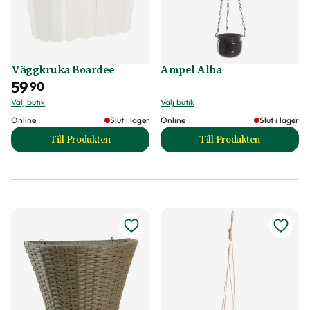
Väggkruka Boardee
Ampel Alba
59
90
Välj butik
Välj butik
Online
Slut i lager
Online
Slut i lager
Till Produkten
Till Produkten
till Väggkruka Boardee produktsida
till Ampel Alba pr