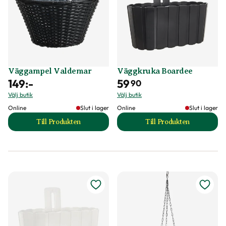
Väggampel Valdemar
Väggkruka Boardee
149
:-
59
90
Välj butik
Välj butik
Online
Slut i lager
Online
Slut i lager
Till Produkten
Till Produkten
till Väggampel Valdemar produktsida
till Väggkruka Boa