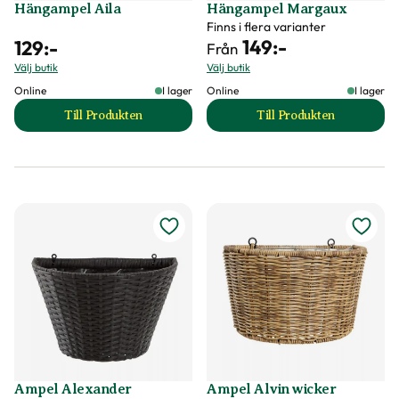
Hängampel Aila
Hängampel Margaux
Finns i flera varianter
149
:-
129
:-
Från
Välj butik
Välj butik
Online
I lager
Online
I lager
Till Produkten
Till Produkten
till Hängampel Aila produktsida
till Hängampel Ma
Ampel Alexander
Ampel Alvin wicker