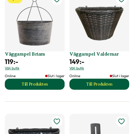
Väggampel Briam
Väggampel Valdemar
119
:-
149
:-
Välj butik
Välj butik
Online
Slut i lager
Online
Slut i lager
Till Produkten
Till Produkten
till Väggampel Briam produktsida
till Väggampel Va