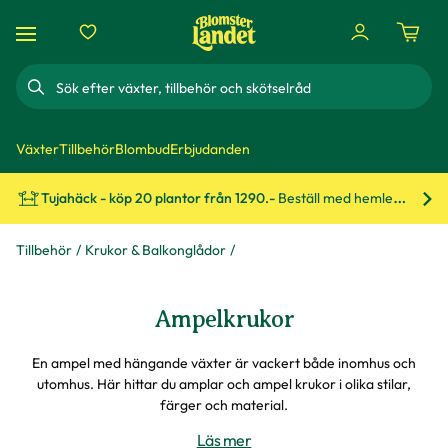
Sök
Växter
Tillbehör
Blombud
Erbjudanden
Tujahäck - köp 20 plantor från 1290.-
Beställ med hemleverans!
Bes
Tillbehör
Krukor & Balkonglådor
Ampelkrukor
En ampel med hängande växter är vackert både inomhus och
utomhus. Här hittar du amplar och ampel krukor i olika stilar,
färger och material.
Läs mer