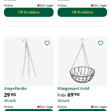
Online
Slut i lager
Online
Slut i lager
Till Produkten
Till Produkten
till Ampel Marina produktsida
till Ampel Splofy p
Ampelkedja
Hängampel i tråd
69
29
90
90
Från
Välj butik
Välj butik
Online
Slut i lager
Online
Slut i lager