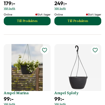
179
:-
249
:-
Välj butik
Välj butik
Online
Slut i lager
Online
Slut i lager
Till Produkten
Till Produkten
till Ampel Alexander produktsida
till Ampel Alvin wi
Ampel Marina
Ampel Splofy
99
:-
99
:-
Välj butik
Välj butik