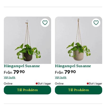
Hängampel Susanne
Hängampel Susanne
79
79
90
90
Från
Från
Välj butik
Välj butik
Online
Slut i lager
Online
Slut i lager
Till Produkten
Till Produkten
till Hängampel Susanne produktsida
till Hängampel Su