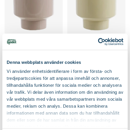
Kruka Amie
Kruka Amie
Finns i flera varianter
59
69
90
90
Från
Välj butik
Välj butik
Denna webbplats använder cookies
Online
Fåtal i lager
Online
I lager
Vi använder enhetsidentifierare i form av första- och
Till Produkten
Till Produkten
till Kruka Amie produktsida
till Kruka Amie pr
tredjepartscokies för att anpassa innehåll och annonser,
tillhandahålla funktioner för sociala medier och analysera
vår trafik. Vi delar även information om din användning av
vår webbplats med våra samarbetspartners inom sociala
medier, reklam och analys. Dessa kan kombinera
Nyhet
Nyhet
informationen med annan data som du har tillhandahållit
dem eller som de har samlat in från din användning av
deras tjänster. Läs mer om olika cookies genom att