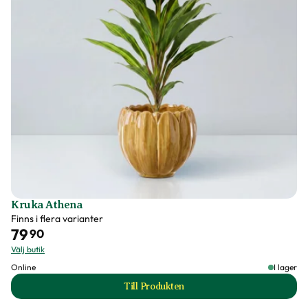
Kruka Athena
Finns i flera varianter
79
90
Välj butik
Online
I lager
Till Produkten
till Kruka Athena produktsida