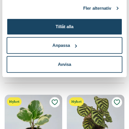
klicka på länken 'Fler alternativ'."
Fler alternativ
Tillåt alla
Kruka Anita
Kruka Anita
Finns i flera varianter
Finns i flera varianter
69
99
:-
90
Anpassa
Välj butik
Välj butik
Online
Fåtal i lager
Online
Fåtal i lager
Avvisa
Till Produkten
Till Produkten
till Kruka Anita produktsida
till Kruka Anita pr
Nyhet
Nyhet