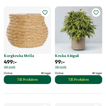
Korgkruka Mella
Kruka Abigail
499
:-
99
:-
Välj butik
Välj butik
Online
I lager
Online
I lager
Till Produkten
Till Produkten
till Korgkruka Mella produktsida
till Kruka Abigail 