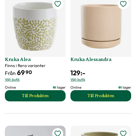
Kruka Alea
Kruka Alessandra
Finns i flera varianter
69
129
:-
90
Från
Välj butik
Välj butik
Online
I lager
Online
I lager
Till Produkten
Till Produkten
till Kruka Alea produktsida
till Kruka Alessan