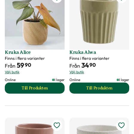
Kruka Alice
Kruka Alwa
Finns i flera varianter
Finns i flera varianter
59
34
90
90
Från
Från
Välj butik
Välj butik
Online
I lager
Online
I lager
Till Produkten
Till Produkten
till Kruka Alice produktsida
till Kruka Alwa pr