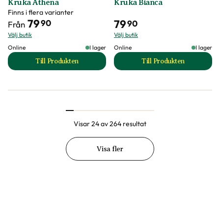
Kruka Athena
Kruka Bianca
Finns i flera varianter
79
79
90
90
Från
Välj butik
Välj butik
Online
I lager
Online
I lager
Till Produkten
Till Produkten
till Kruka Athena produktsida
till Kruka Bianca p
Visar 24 av 264 resultat
Visa fler