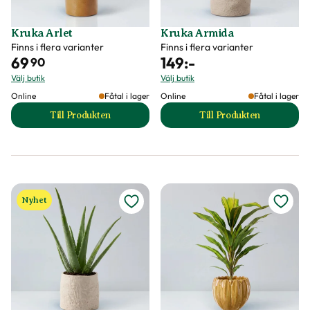
Kruka Arlet
Kruka Armida
Finns i flera varianter
Finns i flera varianter
69
149
:-
90
Välj butik
Välj butik
Online
Fåtal i lager
Online
Fåtal i lager
Till Produkten
Till Produkten
till Kruka Arlet produktsida
till Kruka Armida 
Nyhet