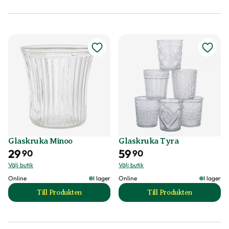
Glaskruka Minoo
Glaskruka Tyra
29
59
90
90
Välj butik
Välj butik
Online
I lager
Online
I lager
Till Produkten
Till Produkten
till Glaskruka Minoo produktsida
till Glaskruka Tyr