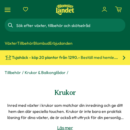
Sök
Växter
Tillbehör
Blombud
Erbjudanden
Tujahäck - köp 20 plantor från 1290.-
Beställ med hemleverans!
Bes
Tillbehör
Krukor & Balkonglådor
Krukor
Inred med växter i krukor som matchar din inredning och ge ditt
hem den där speciella touchen. Krukor är inte bara en praktisk
lösning för dina växter, de är också ett uttryck för din personliga
stil.
Läs mer