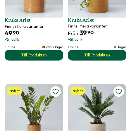
Kruka Arlet
Kruka Arlet
Finns i flera varianter
Finns i flera varianter
39
49
90
90
Från
Välj butik
Välj butik
Online
Fåtal i lager
Online
I lager
Till Produkten
Till Produkten
till Kruka Arlet produktsida
till Kruka Arlet pr
Nyhet
Nyhet