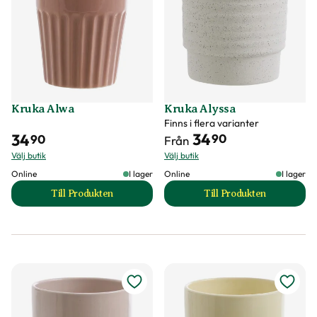
Kruka Alwa
Kruka Alyssa
Finns i flera varianter
34
34
90
90
Från
Välj butik
Välj butik
Online
I lager
Online
I lager
Till Produkten
Till Produkten
till Kruka Alwa produktsida
till Kruka Alyssa p