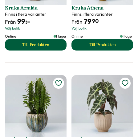
Kruka Armida
Kruka Athena
Finns i flera varianter
Finns i flera varianter
99
:-
79
90
Från
Från
Välj butik
Välj butik
Online
I lager
Online
I lager
Till Produkten
Till Produkten
till Kruka Armida produktsida
till Kruka Athena 