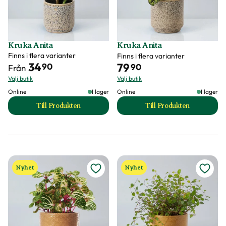
Kruka Anita
Kruka Anita
Finns i flera varianter
Finns i flera varianter
34
79
90
90
Från
Välj butik
Välj butik
Online
I lager
Online
I lager
Till Produkten
Till Produkten
till Kruka Anita produktsida
till Kruka Anita pr
Nyhet
Nyhet