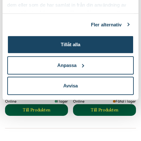
dem eller som de har samlat in från din användning av
deras tjänster. Läs mer om olika cookies genom att
2 för 80:-
klicka på länken 'Fler alternativ'."
Fler alternativ
Tillåt alla
Anpassa
Miniherb S
Odlingstråg
Venso Ecosolutions
Blomsterlandet
799
:-
49
90
Avvisa
Välj butik
Välj butik
Online
I lager
Online
Fåtal i lager
Till Produkten
Till Produkten
till Miniherb S produktsida
till Odlingstråg pr