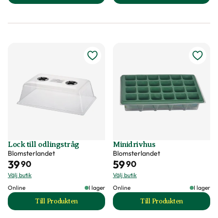
Lock till odlingstråg
Minidrivhus
Blomsterlandet
Blomsterlandet
39
59
90
90
Välj butik
Välj butik
Online
I lager
Online
I lager
Till Produkten
Till Produkten
till Lock till odlingstråg produktsida
till Minidrivhus pr