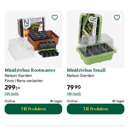
Minidrivhus Rootmaster
Minidrivhus Small
Nelson Garden
Nelson Garden
Finns i flera varianter
299
:-
79
90
Välj butik
Välj butik
Online
I lager
Online
I lager
Till Produkten
Till Produkten
till Minidrivhus Rootmaster produktsida
till Minidrivhus Sm