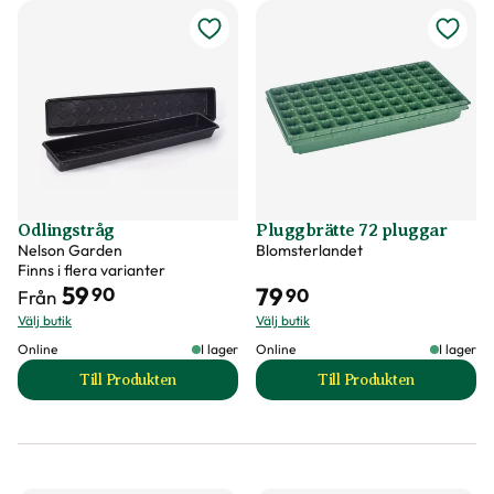
Odlingstråg
Pluggbrätte 72 pluggar
Nelson Garden
Blomsterlandet
Finns i flera varianter
59
79
90
90
Från
Välj butik
Välj butik
Online
I lager
Online
I lager
Till Produkten
Till Produkten
till Odlingstråg produktsida
till Pluggbrätte 72