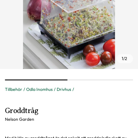
1
/
2
Tillbehör
Odla Inomhus
Drivhus
Groddtråg
Nelson Garden