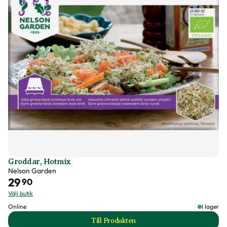
Färg
Svart
Varumärke
Nelson Garden
Art nr
70512
Groddar, Hotmix
Nelson Garden
29
90
Välj butik
Online
I lager
Till Produkten
till Groddar, Hotmix produktsida