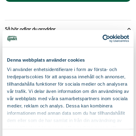
Så här odlar du groddar
Denna webbplats använder cookies
Vi använder enhetsidentifierare i form av första- och
tredjepartscokies för att anpassa innehåll och annonser,
tillhandahålla funktioner för sociala medier och analysera
vår trafik. Vi delar även information om din användning av
vår webbplats med våra samarbetspartners inom sociala
Guide
medier, reklam och analys. Dessa kan kombinera
informationen med annan data som du har tillhandahållit
Lätt att odla goda vanor
dem eller som de har samlat in från din användning av
med groddar
Groddtråg
deras tjänster. Läs mer om olika cookies genom att
Nelson Garden
klicka på länken 'Fler alternativ'."
Välj butik