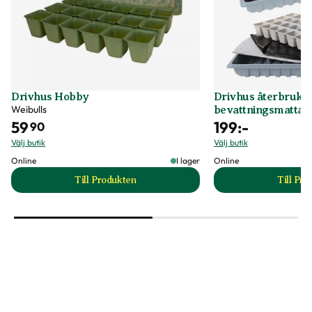
Drivhus Hobby
Drivhus återbruka
Weibulls
bevattningsmatta
59
199
:-
90
Välj butik
Välj butik
Online
I lager
Online
Till Produkten
Till Pr
till Drivhus Hobby produktsida
t