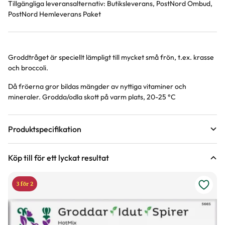
Tillgängliga leveransalternativ:
Butiksleverans, PostNord Ombud,
PostNord Hemleverans Paket
Groddtråget är speciellt lämpligt till mycket små frön, t.ex. krasse
Produktinformation
och broccoli.
Då fröerna gror bildas mängder av nyttiga vitaminer och
mineraler. Grodda/odla skott på varm plats, 20-25 °C
Produktspecifikation
Material
Plast
Köp till för ett lyckat resultat
Längd
15 cm
3 för 2
Bredd
15 cm