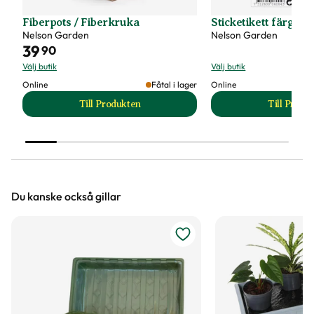
Fiberpots / Fiberkruka
Sticketikett färg pla
Nelson Garden
Nelson Garden
39
90
Välj butik
Välj butik
Online
Fåtal i lager
Online
Till Produkten
Till Produ
till Fiberpots / Fiberkruka produktsida
till
Du kanske också gillar