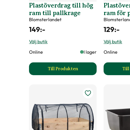
Plastöverdrag till hög
Plastöver
ram till pallkrage
ram för 
Blomsterlandet
Blomsterlan
149
:-
129
:-
Välj butik
Välj butik
Online
I lager
Online
Till Produkten
Til
till Plastöverdrag till hög ram t