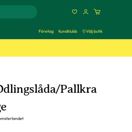
Företag
Kundklubb
Välj butik
Odlingslåda/Pallkra
ge
omsterlandet