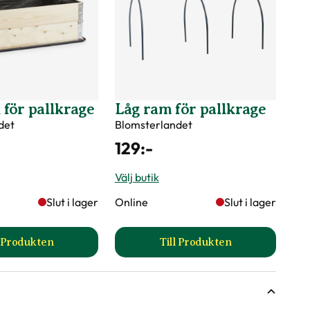
för pallkrage
Låg ram för pallkrage
det
Blomsterlandet
129
:-
Välj butik
Slut i lager
Online
Slut i lager
l Produkten
Till Produkten
uktsida
till Markduk för pallkrage produktsida
till Låg ram för pallkr