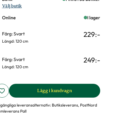
Välj butik
Online
I lager
229
:-
Färg: Svart
Längd: 120 cm
249
:-
Färg: Svart
Längd: 120 cm
Lägg i kundvagn
llgängliga leveransalternativ:
Butiksleverans, PostNord
mleverans Pall