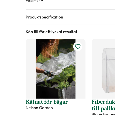
Visa mer
Produktspecifikation
Köp till för ett lyckat resultat
Material
Svensk fura, beslag utav stål.
Höjd
20 cm
Längd
60 cm
Bredd
80 cm
Färg
Svart
Kålnät för bågar
Fiberduk
Nelson Garden
till pall
Varumärke
Blomsterlandet
Blomsterlan