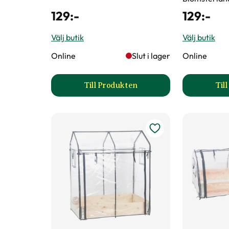
129
:-
129
:-
Art nr
103448
Välj butik
Välj butik
Online
Slut i lager
Online
Till Produkten
Til
till Kålnät för bågar produktsida