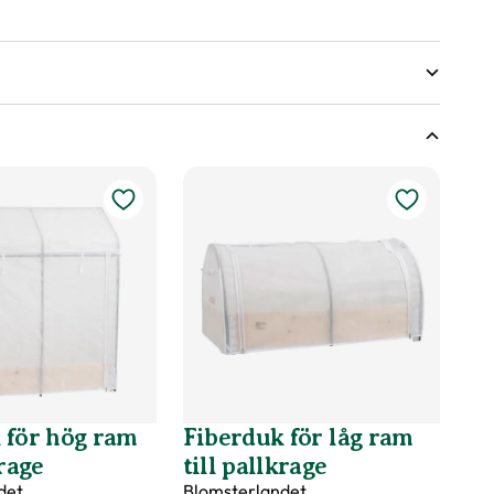
 för hög ram
Fiberduk för låg ram
krage
till pallkrage
det
Blomsterlandet