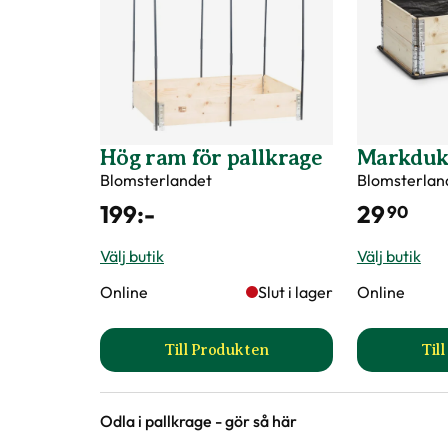
Hög ram för pallkrage
Markduk 
Blomsterlandet
Blomsterlan
199
:-
29
90
Välj butik
Välj butik
Online
Slut i lager
Online
Till Produkten
Til
till Hög ram för pallkrage prod
Odla i pallkrage - gör så här