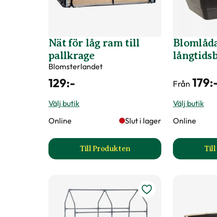
Nät för låg ram till
Blomlåd
pallkrage
långtids
Blomsterlandet
179
:
129
:-
Från
Välj butik
Välj butik
Online
Slut i lager
Online
Till Produkten
Til
till Nät för låg ram till pallkrag