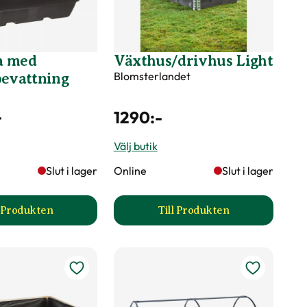
a med
Växthus/drivhus Light
Blomsterlandet
bevattning
-
1290
:-
Välj butik
Slut i lager
Online
Slut i lager
l Produkten
Till Produkten
e produktsida
till Blomlåda med långtidsbevattning produktsida
till Växthus/drivhus Li