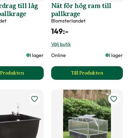
drag till låg
Nät för hög ram till
pallkrage
pallkrage
det
Blomsterlandet
149
:-
Välj butik
I lager
Online
I lager
l Produkten
Till Produkten
ill pallkrage produktsida
till Plastöverdrag till låg ram för pallkrage produktsida
till Nät för hög ram til