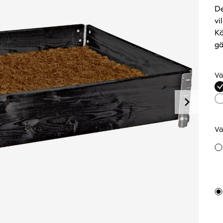
De
vi
Kö
gä
Vä
Fä
Väl
Va