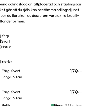
nna odlingslåda är lättplacerad och staplingsbar
lket gör att du själv kan bestämma odlingsdjupet.
per du flera kan du dessutom vara extra kreativ
llande formen.
lj färg
rgval
Svart
Natur
j storlek
rianter
179
:-
Färg: Svart
Längd: 60 cm
179
:-
Färg: Svart
Längd: 60 cm
Butik
Finns i 53 butiker