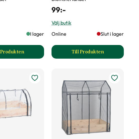
99
:-
Välj butik
I lager
Online
Slut i lager
l Produkten
Till Produkten
till Fiberduk för hög ram till pallkrage produktsida
till Fiberduk för låg ra