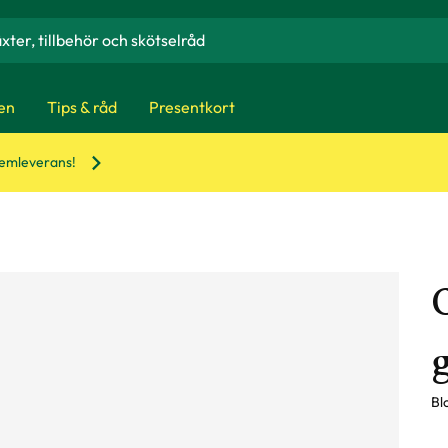
en
Tips & råd
Presentkort
hemleverans!
Bl