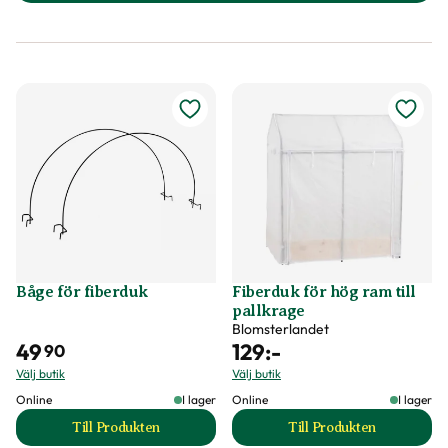
Båge för fiberduk
Fiberduk för hög ram till
pallkrage
Blomsterlandet
49
129
:-
90
Välj butik
Välj butik
Online
I lager
Online
I lager
Till Produkten
Till Produkten
till Båge för fiberduk produktsida
till Fiberduk för h