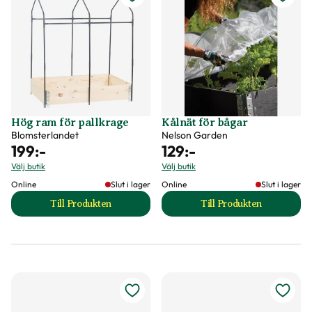
Hög ram för pallkrage
Kålnät för bågar
Blomsterlandet
Nelson Garden
199
:-
129
:-
Välj butik
Välj butik
Online
Slut i lager
Online
Slut i lager
Till Produkten
Till Produkten
till Hög ram för pallkrage produktsida
till Kålnät för båg