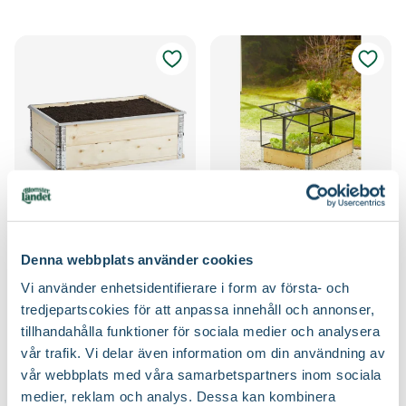
Snigelkant till
Växthus till pallkrage
Blomsterlandet
planteringslåda
Blomsterlandet
Denna webbplats använder cookies
179
:-
1599
:-
Vi använder enhetsidentifierare i form av första- och
Välj butik
Välj butik
tredjepartscokies för att anpassa innehåll och annonser,
Online
I lager
Online
I lager
tillhandahålla funktioner för sociala medier och analysera
Till Produkten
Till Produkten
vår trafik. Vi delar även information om din användning av
till Snigelkant till planteringslåda produktsida
till Växthus till pa
vår webbplats med våra samarbetspartners inom sociala
medier, reklam och analys. Dessa kan kombinera