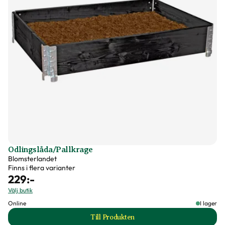
Odlingslåda/Pallkrage
Blomsterlandet
Finns i flera varianter
229
:-
Välj butik
Online
I lager
Till Produkten
till Odlingslåda/Pallkrage produktsi