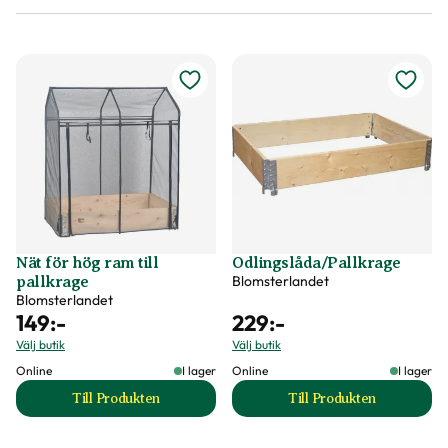
Nät för hög ram till
Odlingslåda/Pallkrage
Blomsterlandet
pallkrage
Blomsterlandet
149
:-
229
:-
Välj butik
Välj butik
Online
I lager
Online
I lager
Till Produkten
Till Produkten
till Nät för hög ram till pallkrage produktsida
till Odlingslåda/Pa