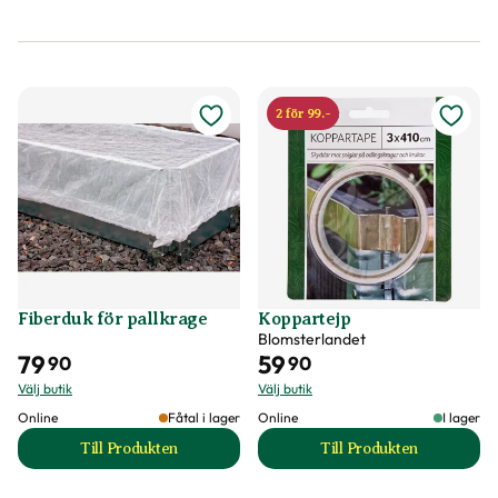
2 för 99.-
Fiberduk för pallkrage
Koppartejp
Blomsterlandet
79
59
90
90
Välj butik
Välj butik
Online
Fåtal i lager
Online
I lager
Till Produkten
Till Produkten
till Fiberduk för pallkrage produktsida
till Koppartejp pro