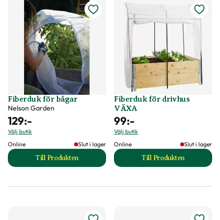
Fiberduk för bågar
Fiberduk för drivhus
Nelson Garden
VÄXA
129
:-
99
:-
Välj butik
Välj butik
Online
Slut i lager
Online
Slut i lager
Till Produkten
Till Produkten
till Fiberduk för bågar produktsida
till Fiberduk för 