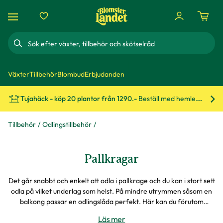
Sök
Växter
Tillbehör
Blombud
Erbjudanden
Tujahäck - köp 20 plantor från 1290.-
Beställ med hemleverans!
Bes
Tillbehör
Odlingstillbehör
Pallkragar
Det går snabbt och enkelt att odla i pallkrage och du kan i stort sett
odla på vilket underlag som helst. På mindre utrymmen såsom en
balkong passar en odlingslåda perfekt. Här kan du förutom
pallkragar också köpa växthus/drivhus i glas, överdrag i plast för
Läs mer
odlingslådor och andra pallkrage tillbehör.