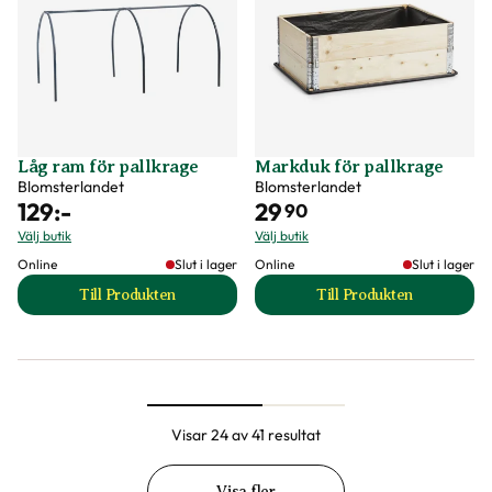
Låg ram för pallkrage
Markduk för pallkrage
Blomsterlandet
Blomsterlandet
129
:-
29
90
Välj butik
Välj butik
Online
Slut i lager
Online
Slut i lager
Till Produkten
Till Produkten
till Låg ram för pallkrage produktsida
till Markduk för p
Visar 24 av 41 resultat
Visa fler