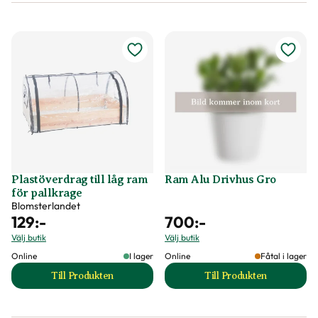
Plastöverdrag till låg ram
Ram Alu Drivhus Gro
för pallkrage
Blomsterlandet
129
:-
700
:-
Välj butik
Välj butik
Online
I lager
Online
Fåtal i lager
Till Produkten
Till Produkten
till Plastöverdrag till låg ram för pallkrage produktsid
till Ram Alu Drivh