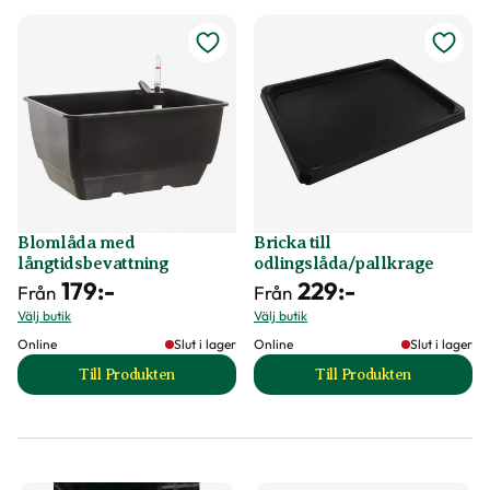
Blomlåda med
Bricka till
långtidsbevattning
odlingslåda/pallkrage
179
:-
229
:-
Från
Från
Välj butik
Välj butik
Online
Slut i lager
Online
Slut i lager
Till Produkten
Till Produkten
till Blomlåda med långtidsbevattning produktsida
till Bricka till odl