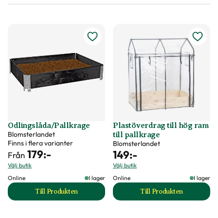
Odlingslåda/Pallkrage
Plastöverdrag till hög ram
Blomsterlandet
till pallkrage
Finns i flera varianter
Blomsterlandet
179
:-
149
:-
Från
Välj butik
Välj butik
Online
I lager
Online
I lager
Till Produkten
Till Produkten
till Odlingslåda/Pallkrage produktsida
till Plastöverdrag t