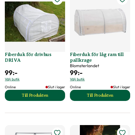
Fiberduk för drivhus
Fiberduk för låg ram till
DRIVA
pallkrage
Blomsterlandet
99
:-
99
:-
Välj butik
Välj butik
Online
Slut i lager
Online
Slut i lager
Till Produkten
Till Produkten
till Fiberduk för drivhus DRIVA produktsida
till Fiberduk för lå