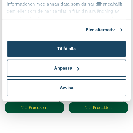
informationen med annan data som du har tillhandahållit
dem eller som de har samlat in från din användning av
deras tjänster. Läs mer om olika cookies genom att
klicka på länken 'Fler alternativ'."
Fler alternativ
Tillåt alla
Anpassa
Bambuspaljé för pallkrage
Bed-Stone, Årets
Trädgårdsprodukt 2026
199
:-
99
:-
Avvisa
Välj butik
Välj butik
Online
Slut i lager
Online
Slut i lager
Till Produkten
Till Produkten
till Bambuspaljé för pallkrage produktsida
till Bed-Stone, År