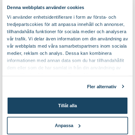
Denna webbplats använder cookies
Vi använder enhetsidentifierare i form av första- och
tredjepartscokies för att anpassa innehåll och annonser,
tillhandahålla funktioner för sociala medier och analysera
Experten tipsar
vår trafik. Vi delar även information om din användning av
Så här bekämp
vår webbplats med våra samarbetspartners inom sociala
skadedjuren bi
medier, reklam och analys. Dessa kan kombinera
informationen med annan data som du har tillhandahållit
Biologiska växtskyddsmedel bygger på
Att skapa en trädgård i
dem eller som de har samlat in från din användning av
naturens egna metoder för att göra sig
om att få bästa möjliga
deras tjänster. Läs mer om olika cookies genom att
av med sorgmyggor och förebygga
vacker trädgård utan a
klicka på länken 'Fler alternativ'."
gråmögel.
omgivningen. Men hur f
Fler alternativ
skadedjuren utan kemik
Tillåt alla
Du kanske också gillar
Anpassa