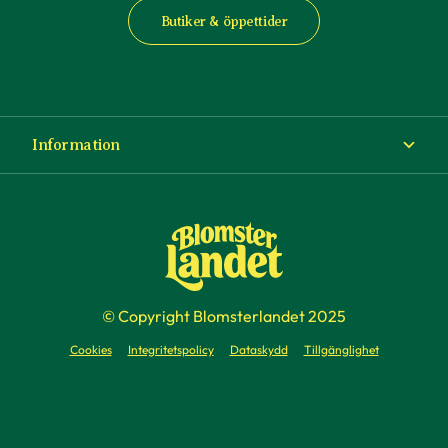
Butiker & öppettider
Information
Om Blomsterlandet
Köp- och leveransvillkor
Ångra ditt köp
© Copyright Blomsterlandet 2025
Företag
Cookies
Integritetspolicy
Dataskydd
Tillgänglighet
Presentkort
Press & media