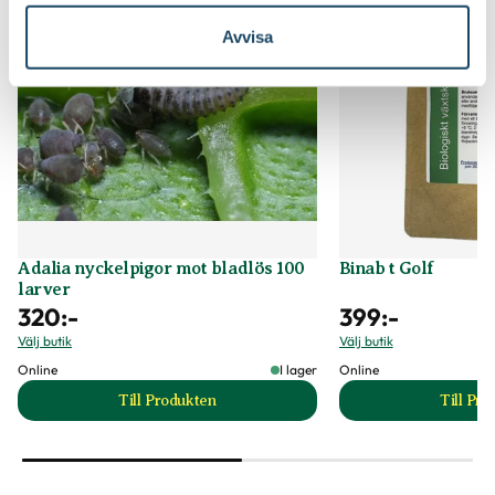
Avvisa
Adalia nyckelpigor mot bladlös 100
Binab t Golf
larver
320
:-
399
:-
Välj butik
Välj butik
Online
I lager
Online
Till Produkten
Till Pr
till Adalia nyckelpigor mot bladlös 100 larver pr
t