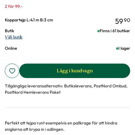
2 för 99.-
59
90
Varianter
Koppartejp L:4.1 m B:3 cm
Butik
Finns i 61 butiker
Välj butik
Online
I lager
Lägg i kundvagn
Tillgängliga leveransalternativ:
Butiksleverans, PostNord Ombud,
PostNord Hemleverans Paket
Perfekt att tejpa runt exempelvis en pallkrage för att hindra
Produktinformation
sniglarna att krypa in i odlingen.