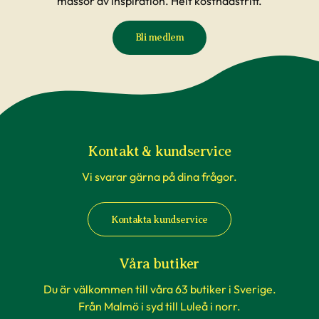
massor av inspiration. Helt kostnadsfritt.
Bli medlem
Kontakt & kundservice
Vi svarar gärna på dina frågor.
Kontakta kundservice
Våra butiker
Du är välkommen till våra 63 butiker i Sverige.
Från Malmö i syd till Luleå i norr.