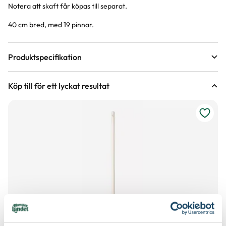
Notera att skaft får köpas till separat.
Produktinformation
40 cm bred, med 19 pinnar.
Produktspecifikation
Material
Plast
Köp till för ett lyckat resultat
Bredd
40 cm
Färg
Svart
Art nr
190774