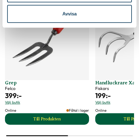
Avvisa
Grep
Handluckrare Xact
Felco
Fiskars
399
:-
199
:-
Välj butik
Välj butik
Online
Fåtal i lager
Online
Till Produkten
Till Pr
till Grep produktsida
t