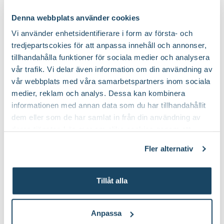
Denna webbplats använder cookies
Vi använder enhetsidentifierare i form av första- och
tredjepartscokies för att anpassa innehåll och annonser,
tillhandahålla funktioner för sociala medier och analysera
vår trafik. Vi delar även information om din användning av
vår webbplats med våra samarbetspartners inom sociala
Träskaft
medier, reklam och analys. Dessa kan kombinera
59
90
informationen med annan data som du har tillhandahållit
Välj butik
dem eller som de har samlat in från din användning av
Online
I lager
deras tjänster. Läs mer om olika cookies genom att
Till Produkten
klicka på länken 'Fler alternativ'."
till Träskaft produktsida
Fler alternativ
Tillåt alla
Du kanske också gillar
Anpassa