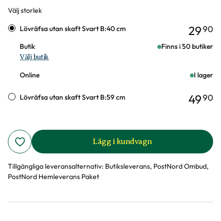
Välj storlek
Varianter
29
90
Lövräfsa utan skaft Svart B:40 cm
Butik
Finns i 50 butiker
Välj butik
Online
I lager
49
90
Lövräfsa utan skaft Svart B:59 cm
Lägg i kundvagn
Tillgängliga leveransalternativ:
Butiksleverans, PostNord Ombud,
PostNord Hemleverans Paket