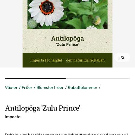
1
/
2
Växter
Fröer
Blomsterfröer
Rabattblommor
Antilopöga 'Zulu Prince'
Impecta