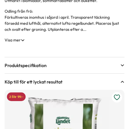
Utmärkt i blomlådor, sommarrabatter och buketter.
Produktinformation
Odling från frö:
Förkultiveras inomhus i såjord i april. Transparent täckning
försedd med lufthål, alternativt lufta regelbundet. Placeras ljust
och svalt efter groning. Utplanteras efter a...
Visa mer
Produktspecifikation
Förväntad sluthöjd
35 - 40 cm
Köp till för ett lyckat resultat
Höjd på trädgårdsväxter
Blomfärg
Vit
2 för 99:-
Bladfärg
Grågrön, Ljusgrön
Blomningstid
Juli, Augusti, September