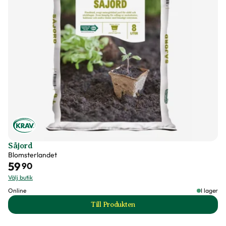
Förpackningsantal
160 st i förpackningen
Varumärke
Impecta
Art nr
145393
Såjord
Blomsterlandet
59
90
Välj butik
Online
I lager
Till Produkten
till Såjord produktsida