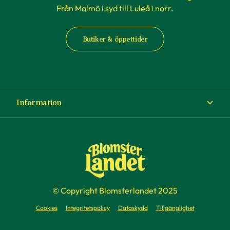
Från Malmö i syd till Luleå i norr.
Butiker & öppettider
Information
Om Blomsterlandet
Köp- och leveransvillkor
Ångra ditt köp
© Copyright Blomsterlandet 2025
Företag
Cookies
Integritetspolicy
Dataskydd
Tillgänglighet
Presentkort