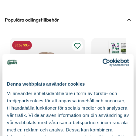
Populära odlingstillbehör
3 för 99:-
Denna webbplats använder cookies
Vi använder enhetsidentifierare i form av första- och
tredjepartscokies för att anpassa innehåll och annonser,
tillhandahålla funktioner för sociala medier och analysera
vår trafik. Vi delar även information om din användning av
Fiberpots / Fiberkruka
Sticketikett färg pla
Nelson Garden
Nelson Garden
vår webbplats med våra samarbetspartners inom sociala
39
90
medier, reklam och analys. Dessa kan kombinera
Välj butik
Välj butik