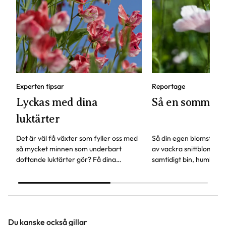
Experten tipsar
Reportage
Lyckas med dina
Så en sommar
luktärter
Det är väl få växter som fyller oss med
Så din egen blomsterä
så mycket minnen som underbart
av vackra snittblommor
doftande luktärter gör? Få dina
samtidigt bin, humlor och
luktärter att frodas som aldrig förr -
växter att surra kring.
här är experttipsen!
Trädgårdsprofilen Linda
om fröer som är lätta a
Du kanske också gillar