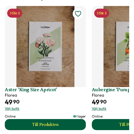
3 för 2
3 för 2
Aster 'King Size Apricot'
Aubergine 'Pumpkin
Florea
Florea
49
49
90
90
Välj butik
Välj butik
Online
I lager
Online
Till Produkten
Till Pr
till Aster 'King Size Apricot' produktsida
t