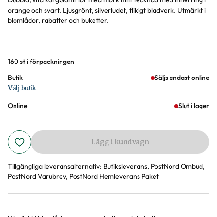
Dubbla, vita korgblommor med mörk mitt tecknad med innerring i
orange och svart. Ljusgrönt, silverludet, flikigt bladverk. Utmärkt i
blomlådor, rabatter och buketter.
Varianter
160 st i förpackningen
Butik
Säljs endast online
Välj butik
Online
Slut i lager
Lägg i kundvagn
Tillgängliga leveransalternativ:
Butiksleverans, PostNord Ombud,
PostNord Varubrev, PostNord Hemleverans Paket